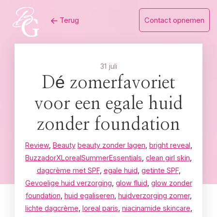
Skip
Terug
Contact opnemen
to
content
31 juli
Dé zomerfavoriet
voor een egale huid
zonder foundation
Review
,
Beauty
beauty zonder lagen
,
bright reveal
,
BuzzadorXLorealSummerEssentials
,
clean girl skin
,
dagcrème met SPF
,
egale huid
,
getinte SPF
,
Gevoelige huid verzorging
,
glow fluid
,
glow zonder
foundation
,
huid egaliseren
,
huidverzorging zomer
,
lichte dagcrème
,
loreal paris
,
niacinamide skincare
,