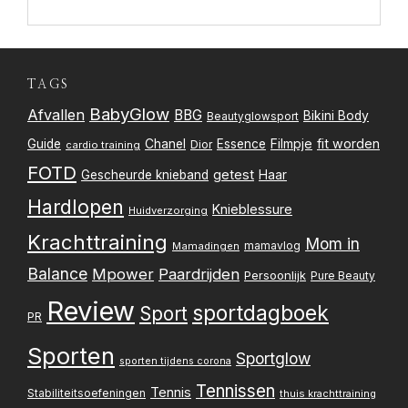
TAGS
BabyGlow
Afvallen
BBG
Bikini Body
Beautyglowsport
Filmpje
fit worden
Guide
Chanel
Essence
Dior
cardio training
FOTD
getest
Gescheurde knieband
Haar
Hardlopen
Knieblessure
Huidverzorging
Krachttraining
Mom in
mamavlog
Mamadingen
Balance
Mpower
Paardrijden
Persoonlijk
Pure Beauty
Review
sportdagboek
Sport
PR
Sporten
Sportglow
sporten tijdens corona
Tennissen
Tennis
Stabiliteitsoefeningen
thuis krachttraining