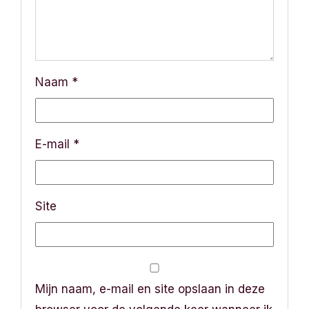
a
t
i
Naam
*
e
E-mail
*
Site
Mijn naam, e-mail en site opslaan in deze