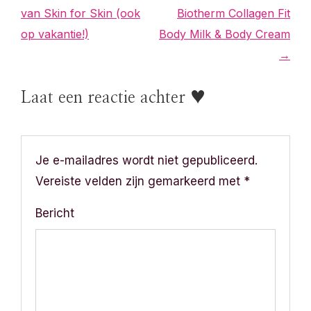
e
van Skin for Skin (ook
Biotherm Collagen Fit
r
op vakantie!)
Body Milk & Body Cream
→
i
c
Laat een reactie achter ♥
h
t
Je e-mailadres wordt niet gepubliceerd.
n
Vereiste velden zijn gemarkeerd met
*
a
Bericht
v
i
g