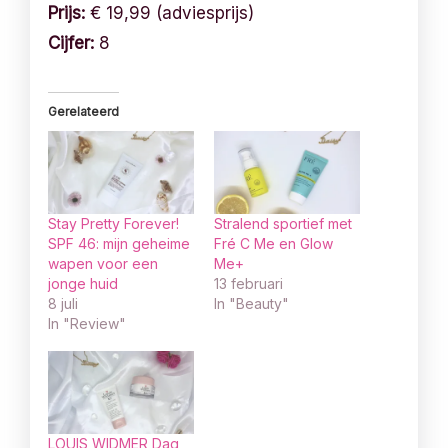
Prijs:
€ 19,99 (adviesprijs)
Cijfer:
8
Gerelateerd
Stay Pretty Forever!
Stralend sportief met
SPF 46: mijn geheime
Fré C Me en Glow
wapen voor een
Me+
jonge huid
13 februari
8 juli
In "Beauty"
In "Review"
LOUIS WIDMER Dag