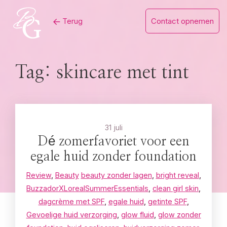
Skip
Terug
Contact opnemen
to
content
Tag:
skincare met tint
31 juli
Dé zomerfavoriet voor een
egale huid zonder foundation
Review
,
Beauty
beauty zonder lagen
,
bright reveal
,
BuzzadorXLorealSummerEssentials
,
clean girl skin
,
dagcrème met SPF
,
egale huid
,
getinte SPF
,
Gevoelige huid verzorging
,
glow fluid
,
glow zonder