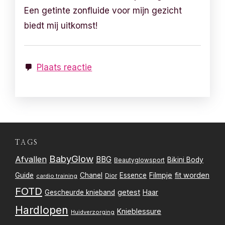
Een getinte zonfluide voor mijn gezicht
biedt mij uitkomst!
Plaats reactie
TAGS
BabyGlow
Afvallen
BBG
Bikini Body
Beautyglowsport
Filmpje
fit worden
Guide
Chanel
Essence
Dior
cardio training
FOTD
getest
Gescheurde knieband
Haar
Hardlopen
Knieblessure
Huidverzorging