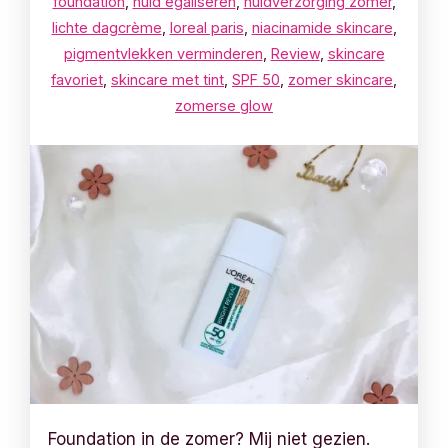
foundation
,
huid egaliseren
,
huidverzorging zomer
,
lichte dagcrème
,
loreal paris
,
niacinamide skincare
,
pigmentvlekken verminderen
,
Review
,
skincare
favoriet
,
skincare met tint
,
SPF 50
,
zomer skincare
,
zomerse glow
Foundation in de zomer? Mij niet gezien.