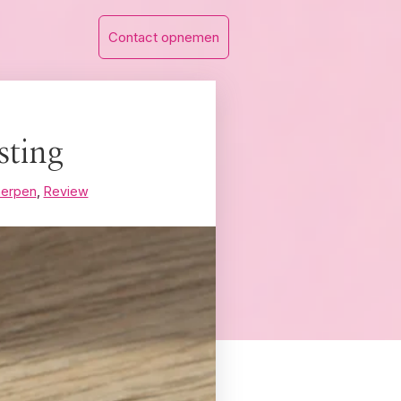
Contact opnemen
sting
nerpen
,
Review