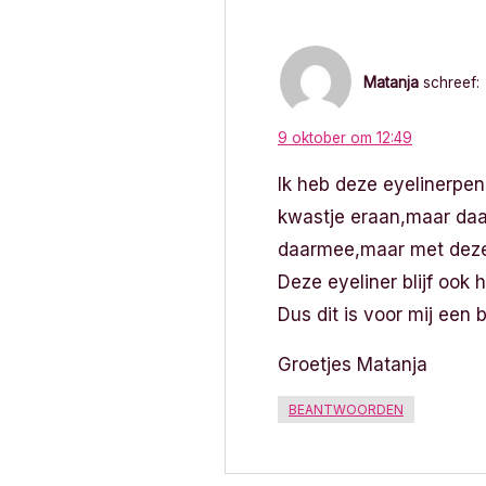
i
g
a
Matanja
schreef:
t
9 oktober om 12:49
i
Ik heb deze eyelinerpen
kwastje eraan,maar daa
e
daarmee,maar met deze 
Deze eyeliner blijf ook 
Dus dit is voor mij een bl
Groetjes Matanja
BEANTWOORDEN