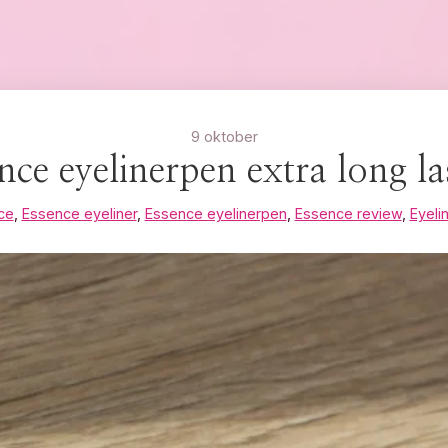
9 oktober
nce eyelinerpen extra long la
ce
,
Essence eyeliner
,
Essence eyelinerpen
,
Essence review
,
Eyeli