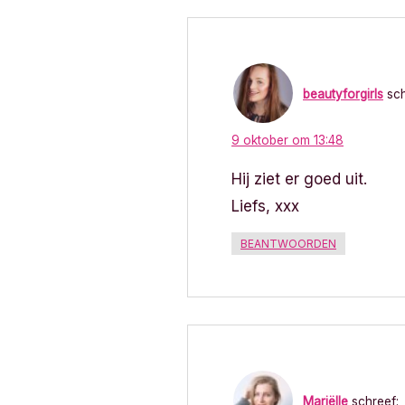
beautyforgirls
sch
9 oktober om 13:48
Hij ziet er goed uit.
Liefs, xxx
BEANTWOORDEN
Mariëlle
schreef: