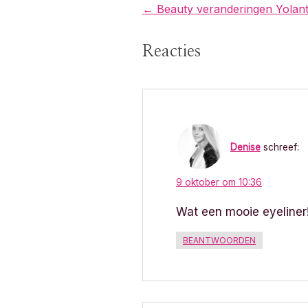
B
← Beauty veranderingen Yolan
e
Reacties
r
i
c
Denise
schreef:
h
9 oktober om 10:36
t
Wat een mooie eyeliner
n
BEANTWOORDEN
a
v