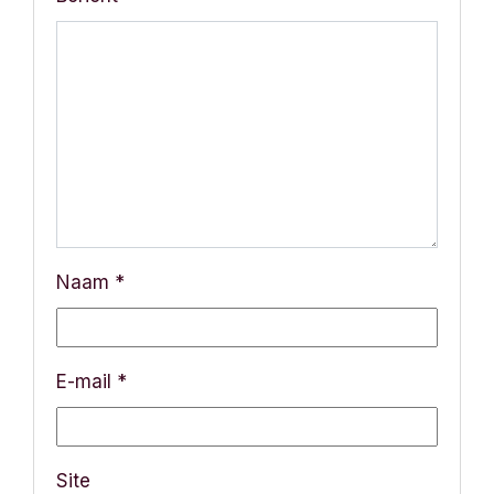
n
a
v
i
g
a
Naam
*
t
i
E-mail
*
e
Site