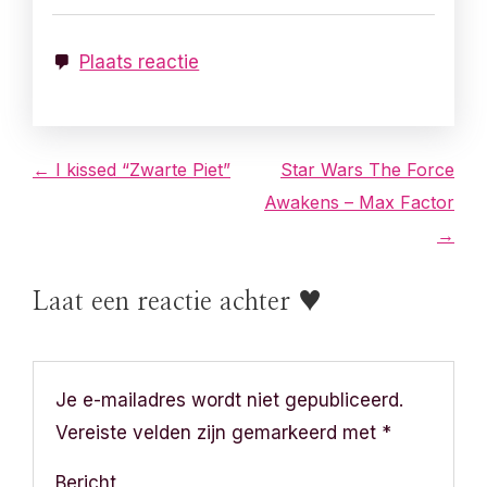
Plaats reactie
B
← I kissed “Zwarte Piet”
Star Wars The Force
Awakens – Max Factor
e
→
r
Laat een reactie achter ♥
i
c
h
Je e-mailadres wordt niet gepubliceerd.
Vereiste velden zijn gemarkeerd met
*
t
Bericht