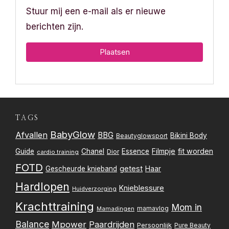
Stuur mij een e-mail als er nieuwe
berichten zijn.
TAGS
BabyGlow
Afvallen
BBG
Bikini Body
Beautyglowsport
Filmpje
fit worden
Guide
Chanel
Essence
Dior
cardio training
FOTD
getest
Gescheurde knieband
Haar
Hardlopen
Knieblessure
Huidverzorging
Krachttraining
Mom in
mamavlog
Mamadingen
Balance
Mpower
Paardrijden
Persoonlijk
Pure Beauty