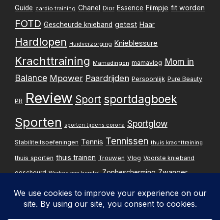
Filmpje
fit worden
Guide
Chanel
Essence
Dior
cardio training
FOTD
getest
Gescheurde knieband
Haar
Hardlopen
Knieblessure
Huidverzorging
Krachttraining
Mom in
mamavlog
Mamadingen
Balance
Mpower
Paardrijden
Persoonlijk
Pure Beauty
Review
sportdagboek
Sport
PR
Sporten
Sportglow
sporten tijdens corona
Tennissen
Tennis
Stabiliteitsoefeningen
thuis krachttraining
thuis trainen
thuis sporten
Trouwen
Vlog
Voorste knieband
Zwanger
Zonbescherming
gescheurd
Werken aan herstel
Zwangerschapsupdate