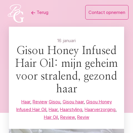
Skip
Terug
Contact opnemen
to
content
16 januari
Gisou Honey Infused
Hair Oil: mijn geheim
voor stralend, gezond
haar
Haar
,
Review
Gisou
,
Gisou haar
,
Gisou Honey
Infused Hair Oil
,
Haar
,
Haarstyling
,
Haarverzorging
,
Hair Oil
,
Review
,
Reviw