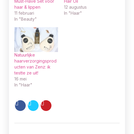
Must-Have Set voor
Hair Oil
haar & lippen
12 augustus
11 februari
In "Haar"
In "Beauty"
Natuurlijke
haarverzorgingsprod
ucten van Zenz: ik
testte ze uit!
16 mei
In "Haar"