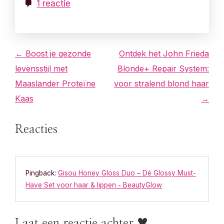
1 reactie
B
← Boost je gezonde
Ontdek het John Frieda
levensstijl met
Blonde+ Repair System:
e
Maaslander Proteïne
voor stralend blond haar
r
Kaas
→
i
Reacties
c
h
Pingback:
Gisou Honey Gloss Duo – Dé Glossy Must-
t
Have Set voor haar & lippen - BeautyGlow
n
Laat een reactie achter ♥