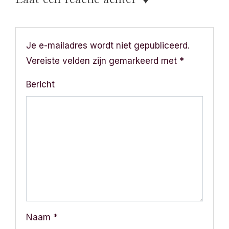
a
v
i
Je e-mailadres wordt niet gepubliceerd.
Vereiste velden zijn gemarkeerd met
*
g
Bericht
a
t
i
e
Naam
*