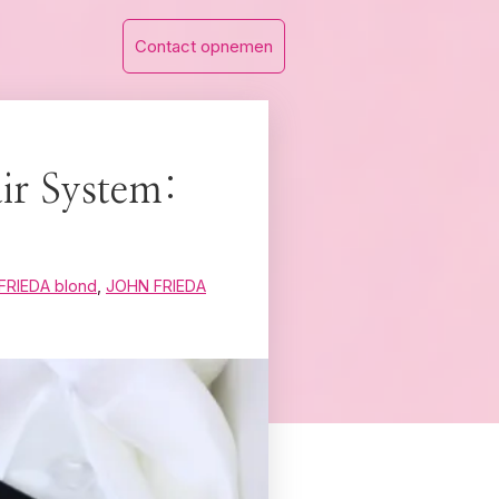
Contact opnemen
ir System:
FRIEDA blond
,
JOHN FRIEDA