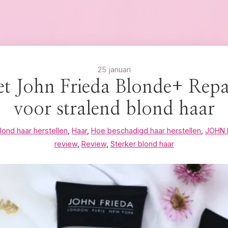
25 januari
t John Frieda Blonde+ Repa
voor stralend blond haar
ond haar herstellen
,
Haar
,
Hoe beschadigd haar herstellen
,
JOHN 
review
,
Review
,
Sterker blond haar