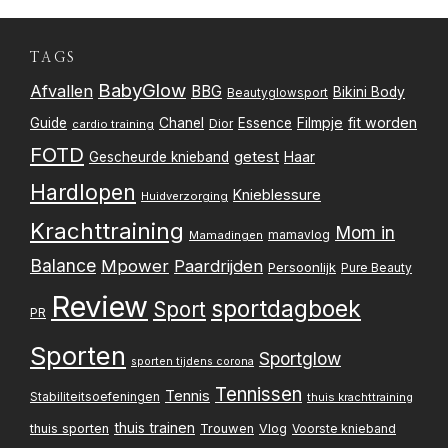
TAGS
BabyGlow
Afvallen
BBG
Bikini Body
Beautyglowsport
Filmpje
fit worden
Guide
Chanel
Essence
Dior
cardio training
FOTD
getest
Gescheurde knieband
Haar
Hardlopen
Knieblessure
Huidverzorging
Krachttraining
Mom in
mamavlog
Mamadingen
Balance
Mpower
Paardrijden
Persoonlijk
Pure Beauty
Review
sportdagboek
Sport
PR
Sporten
Sportglow
sporten tijdens corona
Tennissen
Tennis
Stabiliteitsoefeningen
thuis krachttraining
thuis trainen
thuis sporten
Trouwen
Vlog
Voorste knieband