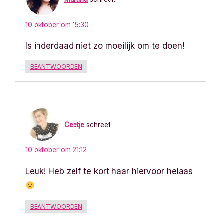
t
10 oktober om 15:30
n
Is inderdaad niet zo moeilijk om te doen!
a
BEANTWOORDEN
v
i
g
Ceetje
schreef:
a
10 oktober om 21:12
t
Leuk! Heb zelf te kort haar hiervoor helaas
i
e
BEANTWOORDEN