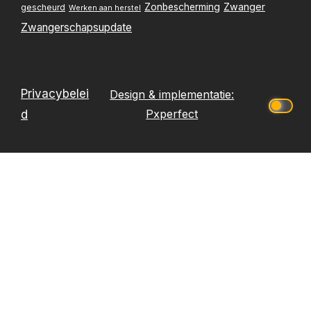
Zwanger
Zonbescherming
gescheurd
Werken aan herstel
Zwangerschapsupdate
Privacybelei
Design & implementatie:
Pxperfect
d