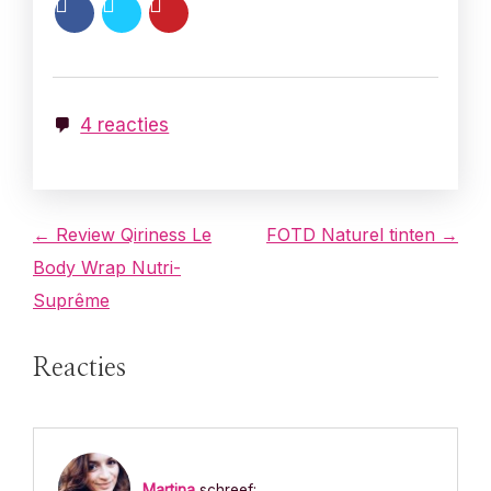
4 reacties
B
← Review Qiriness Le
FOTD Naturel tinten →
Body Wrap Nutri-
e
Suprême
r
Reacties
i
c
h
Martina
schreef: