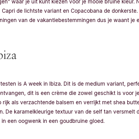
en” waar je uit kunt kiezen voor je mooie bruine kleur. N
 Capri de lichtste variant en Copacobana de donkerste.
eningen van de vakantiebestemmingen dus je waant je e
biza
testen is A week in Ibiza. Dit is de medium variant, perf
vangen, dit is een crème die zowel geschikt is voor je 
o rijk als verzachtende balsem en verrijkt met shea butt
. De karamelkleurige textuur van de self tan versmelt d
r in een oogwenk in een goudbruine gloed.