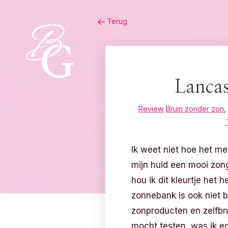
Skip
Terug
to
content
Lancas
Review
Bruin zonder zon
,
Ik weet niet hoe het met
mijn huid een mooi zonge
hou ik dit kleurtje het 
zonnebank is ook niet 
zonproducten en zelfbr
mocht testen, was ik ech