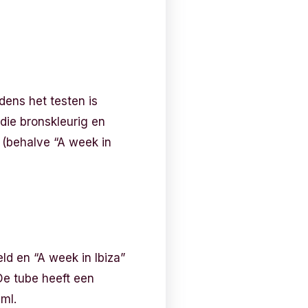
jdens het testen is
 die bronskleurig en
t (behalve “A week in
ld en “A week in Ibiza”
De tube heeft een
 ml.