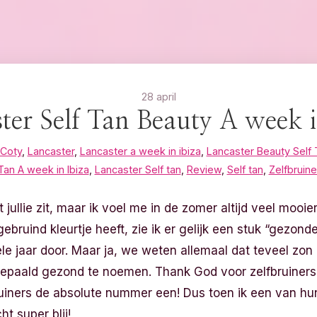
28 april
ter Self Tan Beauty A week i
Coty
,
Lancaster
,
Lancaster a week in ibiza
,
Lancaster Beauty Self 
Tan A week in Ibiza
,
Lancaster Self tan
,
Review
,
Self tan
,
Zelfbruine
 jullie zit, maar ik voel me in de zomer altijd veel mooier
bruind kleurtje heeft, zie ik er gelijk een stuk “gezonder”
hele jaar door. Maar ja, we weten allemaal dat teveel zon
bepaald gezond te noemen. Thank God voor zelfbruiners!
uiners de absolute nummer een! Dus toen ik een van h
t super blij!