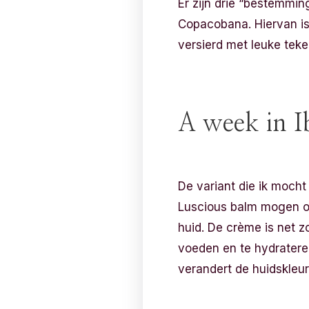
Er zijn drie “bestemming
Copacobana. Hiervan is
versierd met leuke tek
A week in I
De variant die ik mocht 
Luscious balm mogen ont
huid. De crème is net z
voeden en te hydrateren
verandert de huidskleu