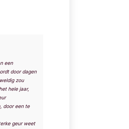
en een
wordt door dagen
eweldig zou
et hele jaar,
eur
, door een te
terke geur weet