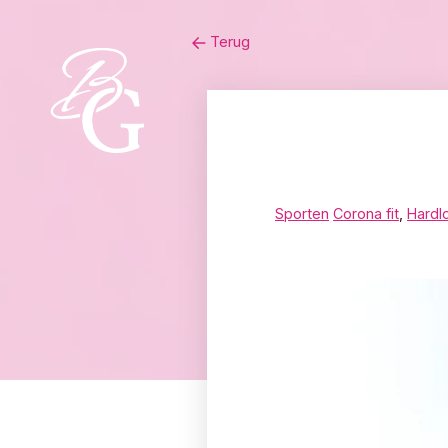
Skip
Terug
to
content
Sporten
Corona fit
,
Hardl