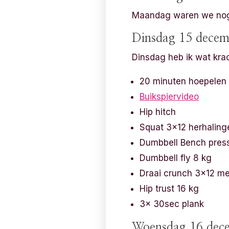
Maandag waren we nog l
Dinsdag 15 decem
Dinsdag heb ik wat kra
20 minuten hoepelen
Buikspiervideo
Hip hitch
Squat 3×12 herhaling
Dumbbell Bench pres
Dumbbell fly 8 kg
Draai crunch 3×12 me
Hip trust 16 kg
3x 30sec plank
Woensdag 16 dec