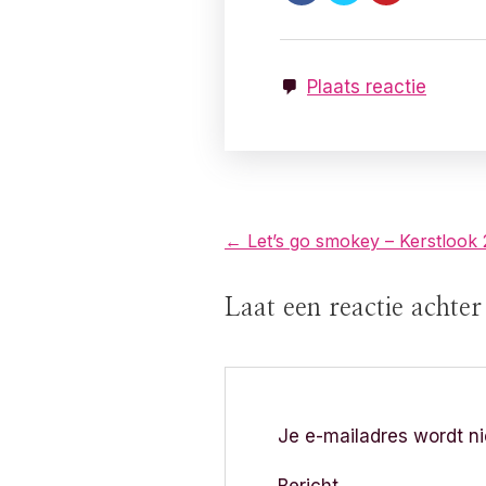
Plaats reactie
B
← Let’s go smokey – Kerstlook
e
Laat een reactie achte
r
i
c
Je e-mailadres wordt ni
h