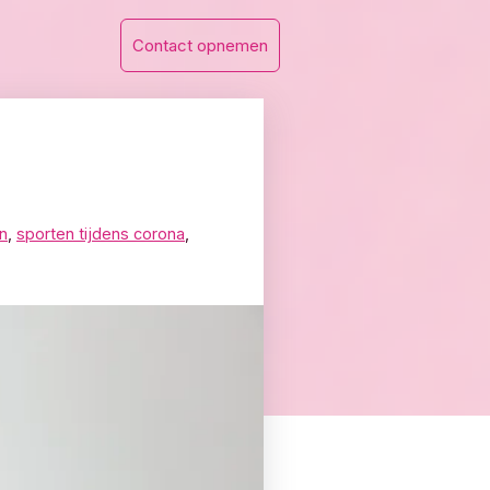
Contact opnemen
n
,
sporten tijdens corona
,