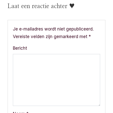
r
Laat een reactie achter ♥
i
c
Je e-mailadres wordt niet gepubliceerd.
h
Vereiste velden zijn gemarkeerd met
*
t
Bericht
n
a
v
i
g