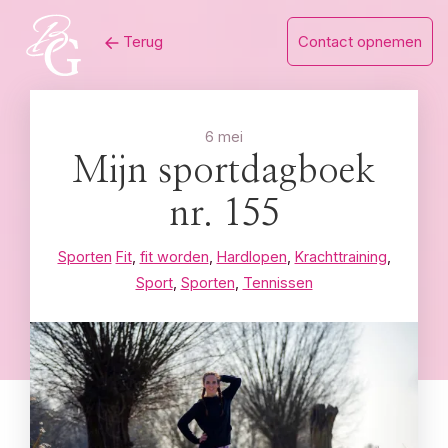
Skip
Terug
Contact opnemen
to
content
6 mei
Mijn sportdagboek
nr. 155
Sporten
Fit
,
fit worden
,
Hardlopen
,
Krachttraining
,
Sport
,
Sporten
,
Tennissen