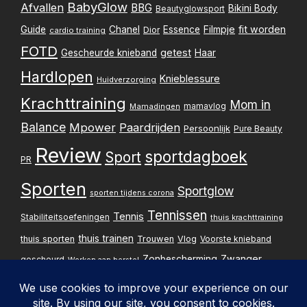
BabyGlow
Afvallen
BBG
Bikini Body
Beautyglowsport
Filmpje
fit worden
Guide
Chanel
Essence
Dior
cardio training
FOTD
getest
Gescheurde knieband
Haar
Hardlopen
Knieblessure
Huidverzorging
Krachttraining
Mom in
mamavlog
Mamadingen
Balance
Mpower
Paardrijden
Persoonlijk
Pure Beauty
Review
sportdagboek
Sport
PR
Sporten
Sportglow
sporten tijdens corona
Tennissen
Tennis
Stabiliteitsoefeningen
thuis krachttraining
thuis trainen
thuis sporten
Trouwen
Vlog
Voorste knieband
Zwanger
Zonbescherming
gescheurd
Werken aan herstel
Zwangerschapsupdate