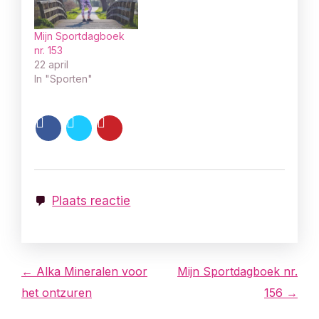
Mijn Sportdagboek
nr. 153
22 april
In "Sporten"
Plaats reactie
B
← Alka Mineralen voor
Mijn Sportdagboek nr.
het ontzuren
156 →
e