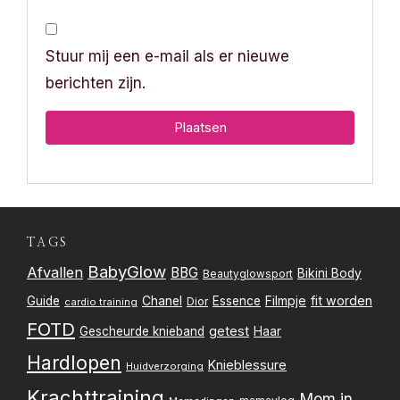
Stuur mij een e-mail als er nieuwe
berichten zijn.
TAGS
BabyGlow
Afvallen
BBG
Bikini Body
Beautyglowsport
Filmpje
fit worden
Guide
Chanel
Essence
Dior
cardio training
FOTD
getest
Gescheurde knieband
Haar
Hardlopen
Knieblessure
Huidverzorging
Krachttraining
Mom in