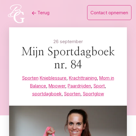
Skip
Terug
Contact opnemen
to
content
26 september
Mijn Sportdagboek
nr. 84
Sporten
Knieblessure
,
Krachttraining
,
Mom in
Balance
,
Mpower
,
Paardrijden
,
Sport
,
sportdagboek
,
Sporten
,
Sportglow