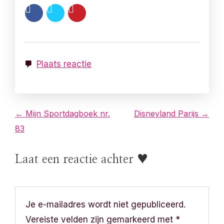
Plaats reactie
B
← Mijn Sportdagboek nr.
Disneyland Parijs →
83
e
r
Laat een reactie achter ♥
i
c
Je e-mailadres wordt niet gepubliceerd.
h
Vereiste velden zijn gemarkeerd met
*