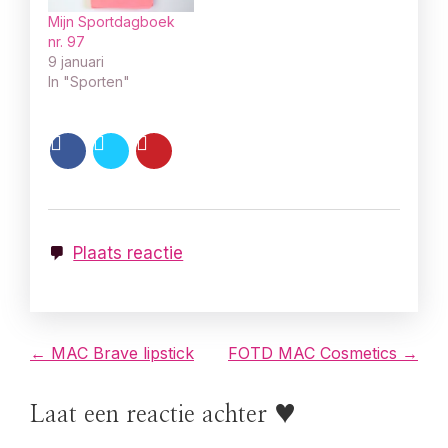
Mijn Sportdagboek
nr. 97
9 januari
In "Sporten"
Plaats reactie
B
← MAC Brave lipstick
FOTD MAC Cosmetics →
e
Laat een reactie achter ♥
r