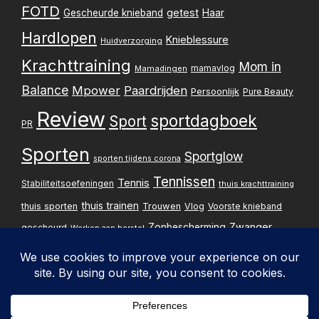
FOTD
getest
Gescheurde knieband
Haar
Hardlopen
Knieblessure
Huidverzorging
Krachttraining
Mom in
mamavlog
Mamadingen
Balance
Mpower
Paardrijden
Persoonlijk
Pure Beauty
Review
sportdagboek
Sport
PR
Sporten
Sportglow
sporten tijdens corona
Tennissen
Tennis
Stabiliteitsoefeningen
thuis krachttraining
thuis trainen
thuis sporten
Trouwen
Vlog
Voorste knieband
Zwanger
Zonbescherming
gescheurd
Werken aan herstel
Zwangerschapsupdate
Privacybelei
Design & implementatie: