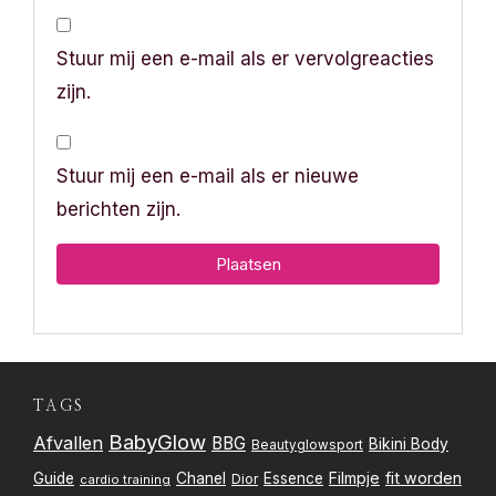
Stuur mij een e-mail als er vervolgreacties
zijn.
Stuur mij een e-mail als er nieuwe
berichten zijn.
TAGS
BabyGlow
Afvallen
BBG
Bikini Body
Beautyglowsport
Filmpje
fit worden
Guide
Chanel
Essence
Dior
cardio training