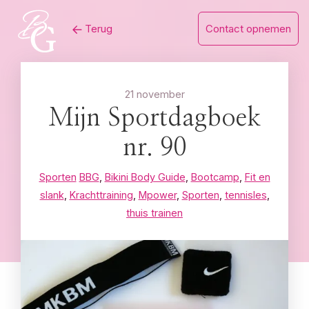
Skip
Terug
Contact opnemen
to
content
21 november
Mijn Sportdagboek
nr. 90
Sporten
BBG
,
Bikini Body Guide
,
Bootcamp
,
Fit en
slank
,
Krachttraining
,
Mpower
,
Sporten
,
tennisles
,
thuis trainen