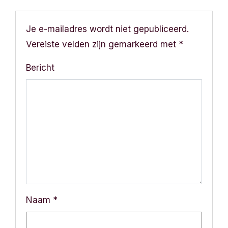
i
Je e-mailadres wordt niet gepubliceerd.
c
Vereiste velden zijn gemarkeerd met
*
h
Bericht
t
n
a
v
i
g
Naam
*
a