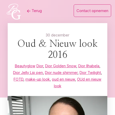
Skip
Terug
Contact opnemen
to
content
30 december
Oud & Nieuw look
2016
Beautyglow
Dior
,
Dior Golden Snow
,
Dior Ilhabela
,
Dior Jelly Lip pen
,
Dior nude shimmer
,
Dior Twilight
,
FOTD
,
make-up look
,
oud en nieuw
,
OUd en nieuw
look