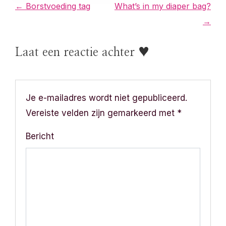
B
← Borstvoeding tag
What’s in my diaper bag?
→
e
r
Laat een reactie achter ♥
i
c
Je e-mailadres wordt niet gepubliceerd.
h
Vereiste velden zijn gemarkeerd met
*
t
Bericht
n
a
v
i