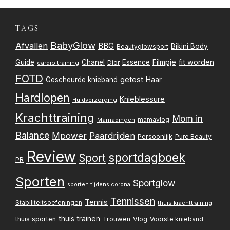
TAGS
BabyGlow
Afvallen
BBG
Bikini Body
Beautyglowsport
Filmpje
fit worden
Guide
Chanel
Essence
Dior
cardio training
FOTD
getest
Gescheurde knieband
Haar
Hardlopen
Knieblessure
Huidverzorging
Krachttraining
Mom in
mamavlog
Mamadingen
Balance
Mpower
Paardrijden
Persoonlijk
Pure Beauty
Review
sportdagboek
Sport
PR
Sporten
Sportglow
sporten tijdens corona
Tennissen
Tennis
Stabiliteitsoefeningen
thuis krachttraining
thuis trainen
thuis sporten
Trouwen
Vlog
Voorste knieband