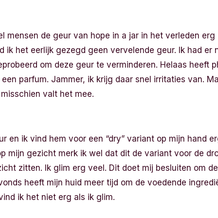
el mensen de geur van hope in a jar in het verleden er
 ik het eerlijk gezegd geen vervelende geur. Ik had er ni
eprobeerd om deze geur te verminderen. Helaas heeft ph
en parfum. Jammer, ik krijg daar snel irritaties van. Maa
s misschien valt het mee.
ur en ik vind hem voor een “dry” variant op mijn hand e
mijn gezicht merk ik wel dat dit de variant voor de droge
zicht zitten. Ik glim erg veel. Dit doet mij besluiten om
avonds heeft mijn huid meer tijd om de voedende ingred
nd ik het niet erg als ik glim.