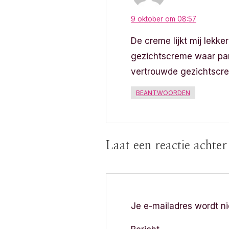
t
9 oktober om 08:57
i
De creme lijkt mij lekke
gezichtscreme waar parfu
e
vertrouwde gezichtsc
BEANTWOORDEN
Laat een reactie achte
Je e-mailadres wordt ni