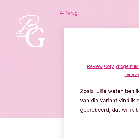
Skip
Terug
to
content
Review
Coty
,
droge huid
renewe
Zoals jullie weten ben 
van die variant vind ik 
geprobeerd, dat wil ik 