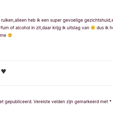
r ruiken,alleen heb ik een super gevoelige gezichtshuid,
m of alcohol in zit,daar krijg ik uitslag van
dus ik h
reme
r ♥
et gepubliceerd.
Vereiste velden zijn gemarkeerd met
*