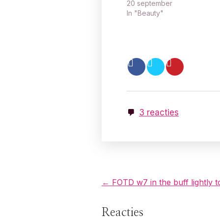
20 september
In "Beauty"
3 reacties
B
← FOTD w7 in the buff lightly t
e
Reacties