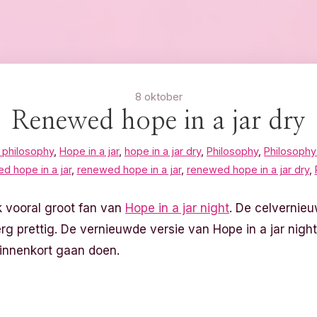
8 oktober
Renewed hope in a jar dry
 philosophy
,
Hope in a jar
,
hope in a jar dry
,
Philosophy
,
Philosophy 
d hope in a jar
,
renewed hope in a jar
,
renewed hope in a jar dry
,
ik vooral groot fan van
Hope in a jar night
. De celverni
erg prettig. De vernieuwde versie van Hope in a jar night
binnenkort gaan doen.