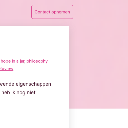
Contact opnemen
hope in a jar
,
philosophy
Review
euwende eigenschappen
 heb ik nog niet