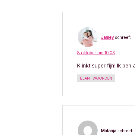
r
i
c
Jamey
schreef:
h
8 oktober om 10:03
t
Klinkt super fijn! Ik be
n
BEANTWOORDEN
a
v
i
g
a
Matanja
schreef: