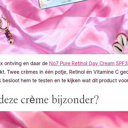
ox ontving en daar de
No7 Pure Retinol Day Cream SPF
t. Twee crèmes in één potje, Retinol én Vitamine C g
Ik besloot hem te testen en te kijken wat dit product voo
deze crème bijzonder?