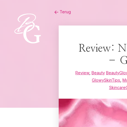
Skip
Terug
to
content
Review: N
– Gl
Review
,
Beauty
BeautyGlo
GlowySkinTips
,
Mo
Skincare