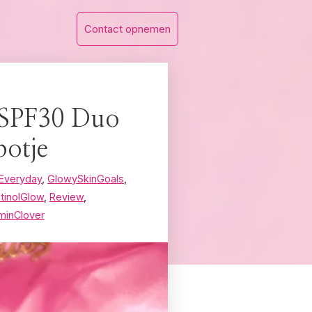
Contact opnemen
 SPF30 Duo
potje
Everyday
,
GlowySkinGoals
,
tinolGlow
,
Review
,
minClover