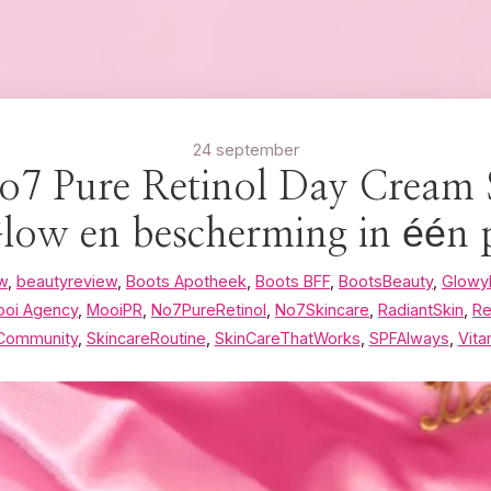
24 september
o7 Pure Retinol Day Cream
ow en bescherming in één 
w
,
beautyreview
,
Boots Apotheek
,
Boots BFF
,
BootsBeauty
,
Glowy
oi Agency
,
MooiPR
,
No7PureRetinol
,
No7Skincare
,
RadiantSkin
,
Re
Community
,
SkincareRoutine
,
SkinCareThatWorks
,
SPFAlways
,
Vita