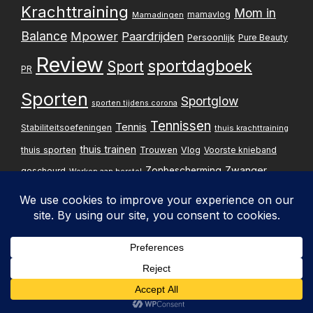
Krachttraining
Mom in
mamavlog
Mamadingen
Balance
Mpower
Paardrijden
Persoonlijk
Pure Beauty
Review
sportdagboek
Sport
PR
Sporten
Sportglow
sporten tijdens corona
Tennissen
Tennis
Stabiliteitsoefeningen
thuis krachttraining
thuis trainen
thuis sporten
Trouwen
Vlog
Voorste knieband
Zwanger
Zonbescherming
gescheurd
Werken aan herstel
Zwangerschapsupdate
Privacybelei
Design & implementatie:
Pxperfect
d