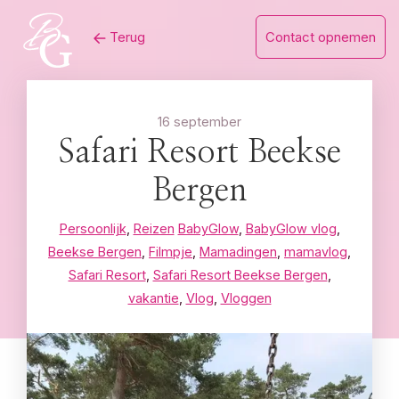
Skip
Terug
Contact opnemen
to
content
16 september
Safari Resort Beekse
Bergen
Persoonlijk
,
Reizen
BabyGlow
,
BabyGlow vlog
,
Beekse Bergen
,
Filmpje
,
Mamadingen
,
mamavlog
,
Safari Resort
,
Safari Resort Beekse Bergen
,
vakantie
,
Vlog
,
Vloggen