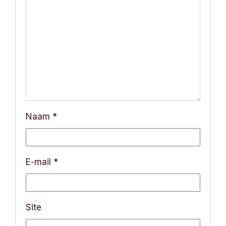
n
a
v
i
g
a
Naam
*
t
i
E-mail
*
e
Site