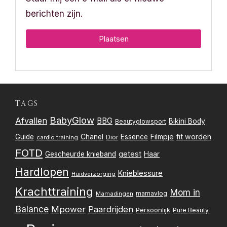
berichten zijn.
TAGS
BabyGlow
Afvallen
BBG
Bikini Body
Beautyglowsport
Filmpje
fit worden
Guide
Chanel
Essence
Dior
cardio training
FOTD
getest
Gescheurde knieband
Haar
Hardlopen
Knieblessure
Huidverzorging
Krachttraining
Mom in
mamavlog
Mamadingen
Balance
Mpower
Paardrijden
Persoonlijk
Pure Beauty