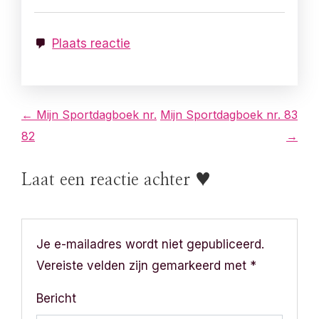
Plaats reactie
B
← Mijn Sportdagboek nr.
Mijn Sportdagboek nr. 83
82
→
e
r
Laat een reactie achter ♥
i
c
Je e-mailadres wordt niet gepubliceerd.
h
Vereiste velden zijn gemarkeerd met
*
t
Bericht