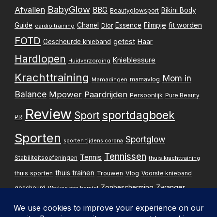
BabyGlow
Afvallen
BBG
Bikini Body
Beautyglowsport
Filmpje
fit worden
Guide
Chanel
Essence
Dior
cardio training
FOTD
getest
Gescheurde knieband
Haar
Hardlopen
Knieblessure
Huidverzorging
Krachttraining
Mom in
mamavlog
Mamadingen
Balance
Mpower
Paardrijden
Persoonlijk
Pure Beauty
Review
sportdagboek
Sport
PR
Sporten
Sportglow
sporten tijdens corona
Tennissen
Tennis
Stabiliteitsoefeningen
thuis krachttraining
thuis trainen
thuis sporten
Trouwen
Vlog
Voorste knieband
Zwanger
Zonbescherming
gescheurd
Werken aan herstel
Zwangerschapsupdate