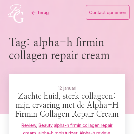
Skip
Terug
Contact opnemen
to
content
Tag:
alpha-h firmin
collagen repair cream
12 januari
Zachte huid, sterk collageen:
mijn ervaring met de Alpha-H
Firmin Collagen Repair Cream
Review
,
Beauty
alpha-h firmin collagen repair
cream
,
alpha-h moisturizer
,
Alpha-h review
,