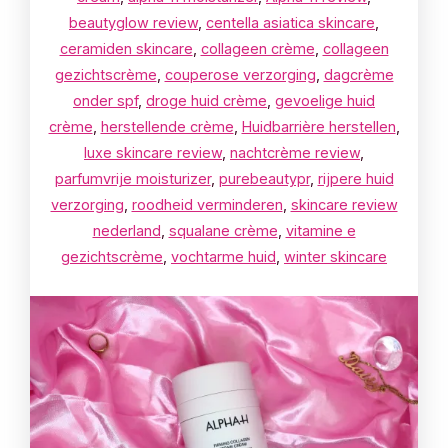
beautyglow review
,
centella asiatica skincare
,
ceramiden skincare
,
collageen crème
,
collageen
gezichtscrème
,
couperose verzorging
,
dagcrème
onder spf
,
droge huid crème
,
gevoelige huid
crème
,
herstellende crème
,
Huidbarrière herstellen
,
luxe skincare review
,
nachtcrème review
,
parfumvrije moisturizer
,
purebeautypr
,
rijpere huid
verzorging
,
roodheid verminderen
,
skincare review
nederland
,
squalane crème
,
vitamine e
gezichtscrème
,
vochtarme huid
,
winter skincare