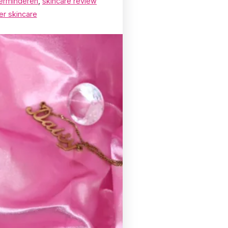
erminderen
,
skincare review
er skincare