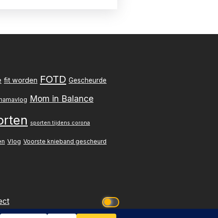
FOTD
e
fit worden
Gescheurde
Mom in Balance
mamavlog
orten
sporten tijdens corona
en
Vlog
Voorste knieband gescheurd
ect