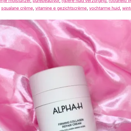
rije moisturizer
,
purebeautypr
,
rijpere huid verzorging
,
roodheid v
,
squalane crème
,
vitamine e gezichtscrème
,
vochtarme huid
,
wint