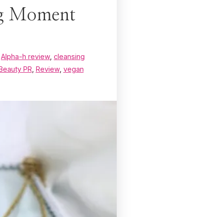
ng Moment
,
Alpha-h review
,
cleansing
Beauty PR
,
Review
,
vegan