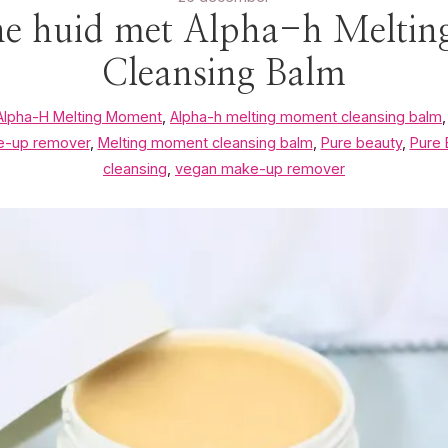
ne huid met Alpha-h Melti
Cleansing Balm
Alpha-H Melting Moment
,
Alpha-h melting moment cleansing balm
-up remover
,
Melting moment cleansing balm
,
Pure beauty
,
Pure 
cleansing
,
vegan make-up remover