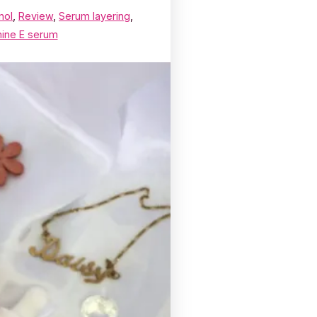
nol
,
Review
,
Serum layering
,
mine E serum