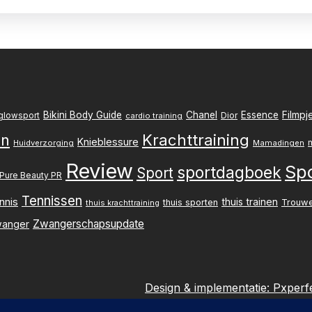
Filmpj
Bikini Body Guide
Chanel
Essence
Dior
glowsport
cardio training
Krachttraining
en
Knieblessure
Huidverzorging
Mamadingen
Review
Sp
sportdagboek
Sport
Pure Beauty PR
Tennissen
nnis
thuis trainen
thuis sporten
Trouw
thuis krachttraining
Zwangerschapsupdate
anger
Design & implementatie:
Pxperf