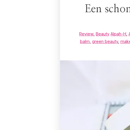
Een scho
Review
,
Beauty
Alpah-H
,
balm
,
green beauty
,
make