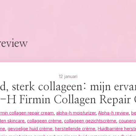
review
12 januari
d, sterk collageen: mijn erva
-H Firmin Collagen Repair
irmin collagen repair cream
,
alpha-h moisturizer
,
Alpha-h review
,
be
en skincare
,
collageen crème
,
collageen gezichtscrème
,
coupero
ème
,
gevoelige huid crème
,
herstellende crème
,
Huidbarrière herst