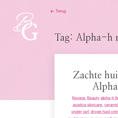
Skip
Terug
to
content
Tag:
Alpha-h 
Zachte hui
Alpha
Review
,
Beauty
alpha-h f
asiatica skincare
,
ceramid
onder spf
,
droge huid cr