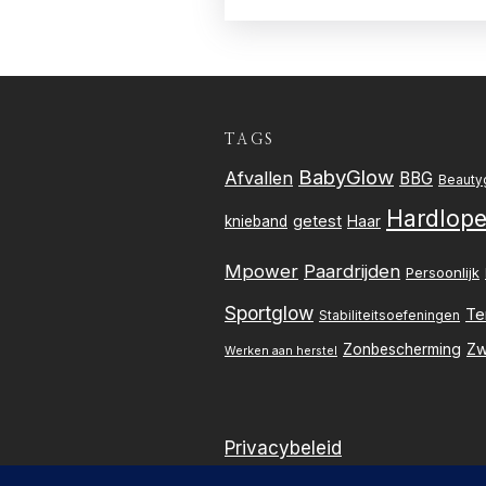
TAGS
BabyGlow
Afvallen
BBG
Beauty
Hardlop
getest
knieband
Haar
Mpower
Paardrijden
Persoonlijk
Sportglow
Te
Stabiliteitsoefeningen
Zw
Zonbescherming
Werken aan herstel
Privacybeleid