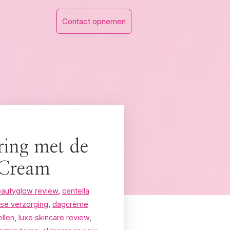
Contact opnemen
ring met de
 Cream
autyglow review
,
centella
se verzorging
,
dagcrème
ellen
,
luxe skincare review
,