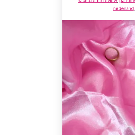
nachtcrème review
,
parfumv
nederland