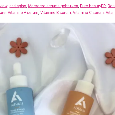
eview
,
anti aging
,
Meerdere serums gebruiken
,
Pure beautyPR
,
Reti
are
,
Vitamine A serum
,
Vitamine B serum
,
Vitamine C serum
,
Vita