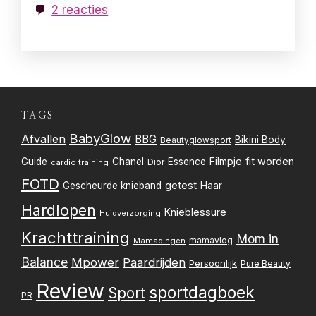
2 reacties
TAGS
BabyGlow
Afvallen
BBG
Bikini Body
Beautyglowsport
Filmpje
fit worden
Guide
Chanel
Essence
Dior
cardio training
FOTD
getest
Gescheurde knieband
Haar
Hardlopen
Knieblessure
Huidverzorging
Krachttraining
Mom in
mamavlog
Mamadingen
Balance
Mpower
Paardrijden
Persoonlijk
Pure Beauty
Review
sportdagboek
Sport
PR