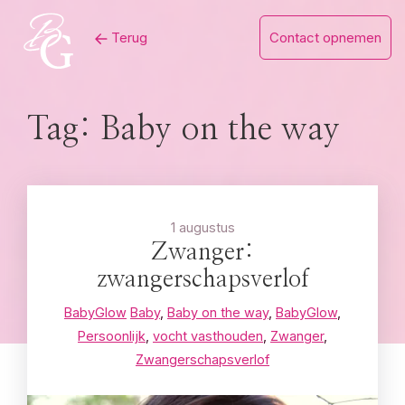
Skip
Terug
Contact opnemen
to
content
Tag:
Baby on the way
1 augustus
Zwanger:
zwangerschapsverlof
BabyGlow
Baby
,
Baby on the way
,
BabyGlow
,
Persoonlijk
,
vocht vasthouden
,
Zwanger
,
Zwangerschapsverlof