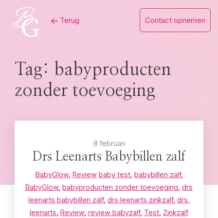
Skip
Terug
Contact opnemen
to
content
Tag:
babyproducten
zonder toevoeging
8 februari
Drs Leenarts Babybillen zalf
BabyGlow
,
Review
baby test
,
babybillen zalf
,
BabyGlow
,
babyproducten zonder toevoeging
,
drs
leenarts babybillen zalf
,
drs leenarts zinkzalf
,
drs.
leenarts
,
Review
,
review babyzalf
,
Test
,
Zinkzalf