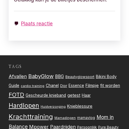
Plaats reactie
TAGS
BabyGlow
Afvallen
BBG
Bikini Body
Beautyglowsport
Filmpje
fit worden
Guide
Chanel
Essence
Dior
cardio training
FOTD
getest
Gescheurde knieband
Haar
Hardlopen
Knieblessure
Huidverzorging
Krachttraining
Mom in
mamavlog
Mamadingen
Balance
Mpower
Paardrijden
Persoonlijk
Pure Beauty