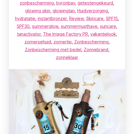
zonbescherming
,
byronbay
,
getestengekeurd
,
glowing skin
,
glowingtan
,
Huidverzorging
,
hydratatie
,
instantbronzer
,
Review
,
Skincare
,
SPF15
,
SPF30
,
summerglow
,
summermusthave
,
suncare
,
tanactivator
,
The Image Factory PR
,
vakantielook
,
zomersehuid
,
zomertip
,
Zonbescherming
,
Zonbescherming met bedel
,
Zonnebrand
,
zonneklaar