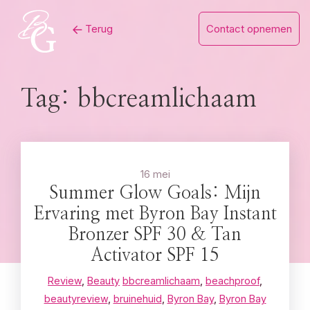
Skip
Terug
Contact opnemen
to
content
Tag:
bbcreamlichaam
16 mei
Summer Glow Goals: Mijn
Ervaring met Byron Bay Instant
Bronzer SPF 30 & Tan
Activator SPF 15
Review
,
Beauty
bbcreamlichaam
,
beachproof
,
beautyreview
,
bruinehuid
,
Byron Bay
,
Byron Bay