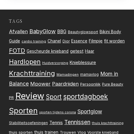
TAGS
BabyGlow
Afvallen
BBG
Bikini Body
Beautyglowsport
Filmpje
fit worden
Guide
Chanel
Essence
Dior
cardio training
FOTD
getest
Gescheurde knieband
Haar
Hardlopen
Knieblessure
Huidverzorging
Krachttraining
Mom in
mamavlog
Mamadingen
Balance
Mpower
Paardrijden
Persoonlijk
Pure Beauty
Review
sportdagboek
Sport
PR
Sporten
Sportglow
sporten tijdens corona
Tennissen
Tennis
Stabiliteitsoefeningen
thuis krachttraining
thuis trainen
thuis sporten
Trouwen
Vlog
Voorste knieband