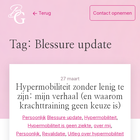
Skip
Terug
Contact opnemen
to
content
Tag:
Blessure update
27 maart
Hypermobiliteit zonder lenig te
zijn: mijn verhaal (en waarom
krachttraining geen keuze is)
Persoonlijk
Blessure update
,
Hypermobiliteit
,
Hypermobiliteit is geen ziekte
,
over mij
,
Persoonlijk
,
Revalidatie
,
Uitleg over hypermobiliteit