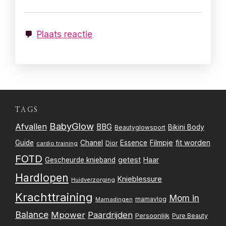
Plaats reactie
TAGS
BabyGlow
Afvallen
BBG
Bikini Body
Beautyglowsport
Filmpje
fit worden
Guide
Chanel
Essence
Dior
cardio training
FOTD
getest
Gescheurde knieband
Haar
Hardlopen
Knieblessure
Huidverzorging
Krachttraining
Mom in
mamavlog
Mamadingen
Balance
Mpower
Paardrijden
Persoonlijk
Pure Beauty