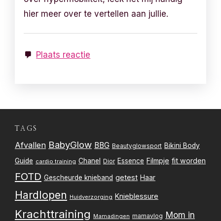
hier meer over te vertellen aan jullie.
Plaats reactie
TAGS
BabyGlow
Afvallen
BBG
Bikini Body
Beautyglowsport
Filmpje
fit worden
Guide
Chanel
Essence
Dior
cardio training
FOTD
getest
Gescheurde knieband
Haar
Hardlopen
Knieblessure
Huidverzorging
Krachttraining
Mom in
mamavlog
Mamadingen