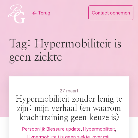
Skip
Terug
Contact opnemen
to
content
Tag:
Hypermobiliteit is
geen ziekte
27 maart
Hypermobiliteit zonder lenig te
zijn: mijn verhaal (en waarom
krachttraining geen keuze is)
Persoonlijk
Blessure update
,
Hypermobiliteit
,
Hypermobiliteit is geen ziekte
,
over mij
,