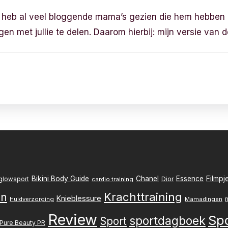
k heb al veel bloggende mama’s gezien die hem hebben 
gen met jullie te delen. Daarom hierbij: mijn versie van 
Filmpj
Bikini Body Guide
Chanel
Essence
Dior
glowsport
cardio training
Krachttraining
en
Knieblessure
Huidverzorging
Mamadingen
Review
Sp
sportdagboek
Sport
Pure Beauty PR