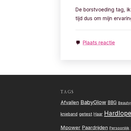
De borstvoeding tag, i
tijd dus om mijn ervarin
Plaats reactie
TAGS
BabyGlow
Afvallen
BBG
Beauty
Hardlop
getest
knieband
Haar
Mpower
Paardrijden
Persoonlijk