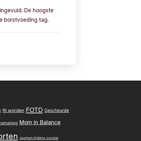
ingevuld. De hoogste
de borstvoeding tag.
FOTD
e
fit worden
Gescheurde
Mom in Balance
mamavlog
orten
sporten tijdens corona