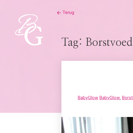
Skip
Terug
to
content
Tag:
Borstvoed
BabyGlow
BabyGlow
,
Bors