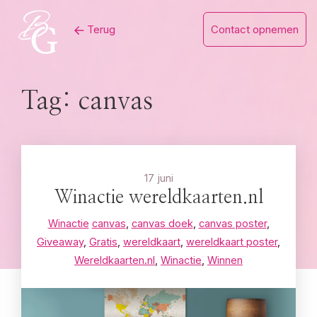
Skip
Terug
Contact opnemen
to
content
Tag:
canvas
17 juni
Winactie wereldkaarten.nl
Winactie
canvas
,
canvas doek
,
canvas poster
,
Giveaway
,
Gratis
,
wereldkaart
,
wereldkaart poster
,
Wereldkaarten.nl
,
Winactie
,
Winnen