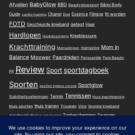
BabyGlow
Afvallen
BBG
Bikini Body
Beautyglowsport
Filmpje
fit worden
Guide
Chanel
Essence
Dior
cardio training
FOTD
getest
Gescheurde knieband
Haar
Hardlopen
Knieblessure
Huidverzorging
Krachttraining
Mom in
mamavlog
Mamadingen
Balance
Mpower
Paardrijden
Persoonlijk
Pure Beauty
Review
sportdagboek
Sport
PR
Sporten
Sportglow
sporten tijdens corona
Tennissen
Tennis
Stabiliteitsoefeningen
thuis krachttraining
thuis trainen
thuis sporten
Trouwen
Vlog
Voorste knieband
Zwanger
Zonbescherming
gescheurd
Werken aan herstel
Zwangerschapsupdate