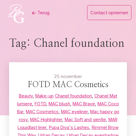
Skip
Terug
Contact opnemen
to
content
Tag:
Chanel foundation
25 november
FOTD MAC Cosmetics
Beauty
,
Make-up
Chanel foundation
,
Chanel Mat
lumiere
,
FOTD
,
MAC blush
,
MAC Brave
,
MAC Coco
Bar
,
MAC Cosmetics
,
MAC eyeliner
,
Mac happy go
rosy
,
MAC Highlighter
,
Mac Soft and gentle
,
MAR
Liquidlast liner
,
Pupa Diva's Lashes
,
Rimmel Brow
This Way
,
Urban Decay
,
Urban Decay eyeshadow