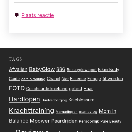
Plaats reactie
TAGS
BabyGlow
Afvallen
BBG
Bikini Body
Beautyglowsport
Filmpje
fit worden
Guide
Chanel
Essence
Dior
cardio training
FOTD
getest
Gescheurde knieband
Haar
Hardlopen
Knieblessure
Huidverzorging
Krachttraining
Mom in
mamavlog
Mamadingen
Balance
Mpower
Paardrijden
Persoonlijk
Pure Beauty