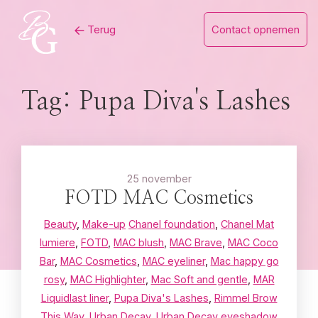
Skip
Terug
Contact opnemen
to
content
Tag:
Pupa Diva's Lashes
25 november
FOTD MAC Cosmetics
Beauty
,
Make-up
Chanel foundation
,
Chanel Mat
lumiere
,
FOTD
,
MAC blush
,
MAC Brave
,
MAC Coco
Bar
,
MAC Cosmetics
,
MAC eyeliner
,
Mac happy go
rosy
,
MAC Highlighter
,
Mac Soft and gentle
,
MAR
Liquidlast liner
,
Pupa Diva's Lashes
,
Rimmel Brow
This Way
,
Urban Decay
,
Urban Decay eyeshadow