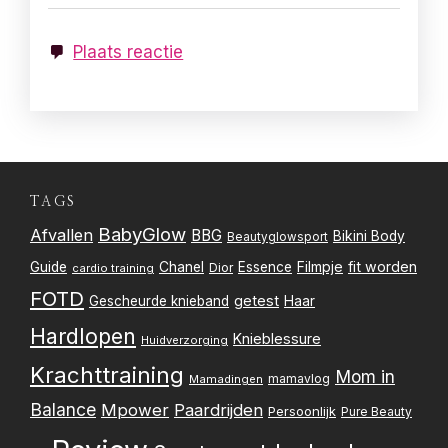
Plaats reactie
TAGS
BabyGlow
Afvallen
BBG
Bikini Body
Beautyglowsport
Filmpje
fit worden
Guide
Chanel
Essence
Dior
cardio training
FOTD
getest
Gescheurde knieband
Haar
Hardlopen
Knieblessure
Huidverzorging
Krachttraining
Mom in
mamavlog
Mamadingen
Balance
Mpower
Paardrijden
Persoonlijk
Pure Beauty