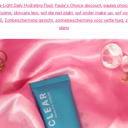
-Light Daily Hydrating Fluid
,
Paula's Choice discount
,
paulas choic
outine
,
skincare tips
,
spf die niet plakt
,
spf onder make-up
,
spf vo
0
,
Zonbescherming gezicht
,
zonnebescherming voor vette huid
,
z
glans