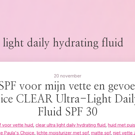
a light daily hydrating fluid
20 november
SPF voor mijn vette en gevoe
oice CLEAR Ultra-Light Dail
Fluid SPF 30
 voor vette huid
,
clear ultra light daily hydrating fluid
,
huid met puis
e Paula's Choice
,
lichte moisturizer met spf
,
matte spf
,
niet vette