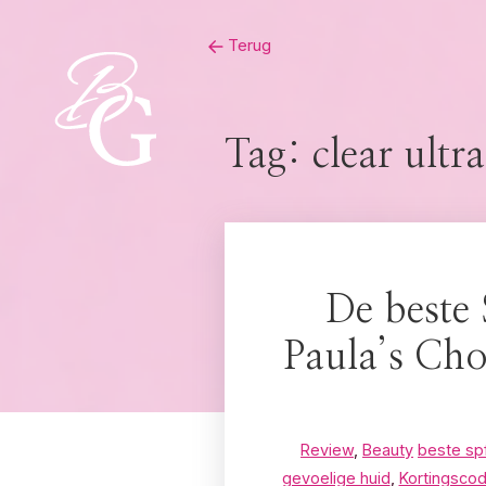
Skip
Terug
to
content
Tag:
clear ultr
De beste 
Paula’s Ch
Review
,
Beauty
beste spf
gevoelige huid
,
Kortingscod