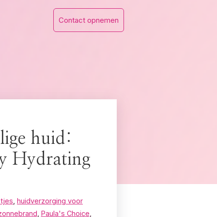
Contact opnemen
lige huid:
y Hydrating
tjes
,
huidverzorging voor
 zonnebrand
,
Paula's Choice
,