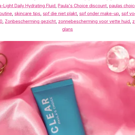
-Light Daily Hydrating Fluid
,
Paula's Choice discount
,
paulas choic
outine
,
skincare tips
,
spf die niet plakt
,
spf onder make-up
,
spf vo
0
,
Zonbescherming gezicht
,
zonnebescherming voor vette huid
,
z
glans