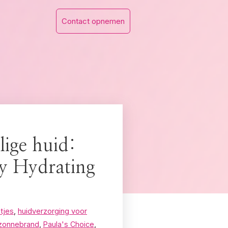
Contact opnemen
lige huid:
y Hydrating
tjes
,
huidverzorging voor
 zonnebrand
,
Paula's Choice
,