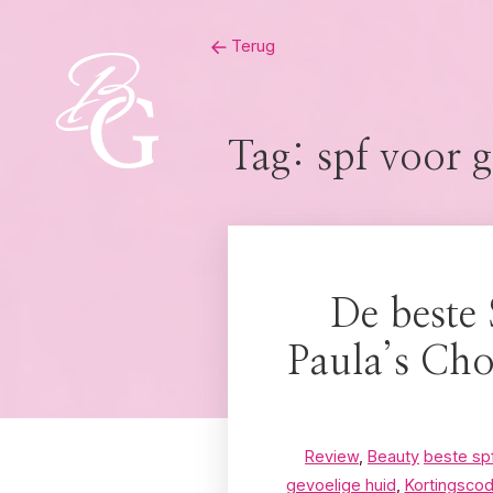
Skip
Terug
to
content
Tag:
spf voor g
De beste 
Paula’s Ch
Review
,
Beauty
beste spf
gevoelige huid
,
Kortingscod