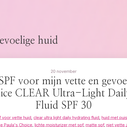
evoelige huid
20 november
SPF voor mijn vette en gevoe
oice CLEAR Ultra-Light Dail
Fluid SPF 30
 voor vette huid
,
clear ultra light daily hydrating fluid
,
huid met puis
e Paula's Choice
,
lichte moisturizer met spf
,
matte spf
,
niet vette