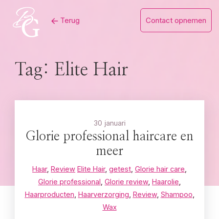
Skip
Terug
Contact opnemen
to
content
Tag:
Elite Hair
30 januari
Glorie professional haircare en
meer
Haar
,
Review
Elite Hair
,
getest
,
Glorie hair care
,
Glorie professional
,
Glorie review
,
Haarolie
,
Haarproducten
,
Haarverzorging
,
Review
,
Shampoo
,
Wax