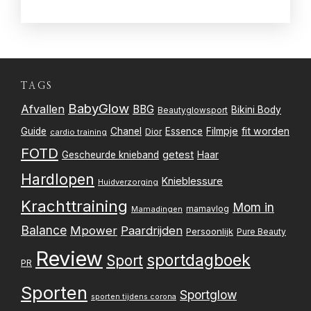
TAGS
BabyGlow
Afvallen
BBG
Bikini Body
Beautyglowsport
Filmpje
fit worden
Guide
Chanel
Essence
Dior
cardio training
FOTD
getest
Gescheurde knieband
Haar
Hardlopen
Knieblessure
Huidverzorging
Krachttraining
Mom in
mamavlog
Mamadingen
Balance
Mpower
Paardrijden
Persoonlijk
Pure Beauty
Review
sportdagboek
Sport
PR
Sporten
Sportglow
sporten tijdens corona