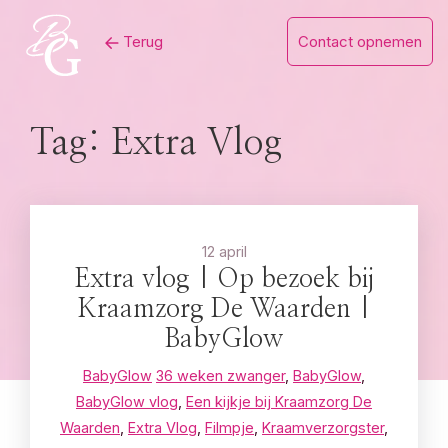
Skip
Terug
Contact opnemen
to
content
Tag:
Extra Vlog
12 april
Extra vlog | Op bezoek bij
Kraamzorg De Waarden |
BabyGlow
BabyGlow
36 weken zwanger
,
BabyGlow
,
BabyGlow vlog
,
Een kijkje bij Kraamzorg De
Waarden
,
Extra Vlog
,
Filmpje
,
Kraamverzorgster
,