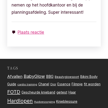
nemen op het hoofdkantoor en bij de
planningsafdeling. Super interessant!
Plaats reactie
TAGS
BabyGlow
Afvallen
BBG
Bikini Body
Beautyglowsport
Filmpje
fit worden
Guide
Chanel
Essence
Dior
cardio training
FOTD
getest
Gescheurde knieband
Haar
Hardlopen
Knieblessure
Huidverzorging