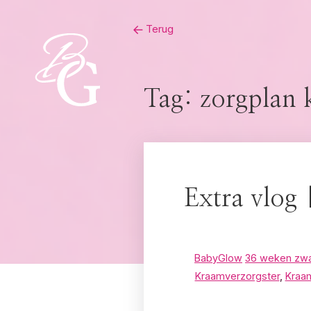
Skip
Terug
to
content
Tag:
zorgplan 
Extra vlog
BabyGlow
36 weken zw
Kraamverzorgster
,
Kraa