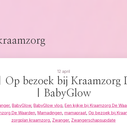
kraamzorg
12 april
 | Op bezoek bij Kraamzorg
| BabyGlow
anger
,
BabyGlow
,
BabyGlow vlog
,
Een kijkje bij Kraamzorg De Wa
mzorg De Waarden
,
Mamadingen
,
mamapraat
,
Op bezoek bij Kra
zorgplan kraamzorg
,
Zwanger
,
Zwangerschapsupdate