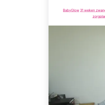
BabyGlow
31 weken zwan
zorgpla