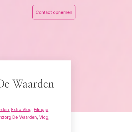
Contact opnemen
 De Waarden
arden
,
Extra Vlog
,
Filmpje
,
amzorg De Waarden
,
Vlog
,