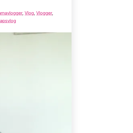
mavlogger
,
Vlog
,
Vlogger
,
apsvlog