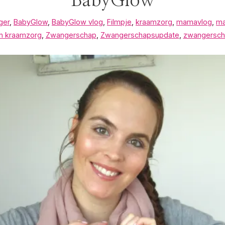
BabyGlow
ger
,
BabyGlow
,
BabyGlow vlog
,
Filmpje
,
kraamzorg
,
mamavlog
,
ma
n kraamzorg
,
Zwangerschap
,
Zwangerschapsupdate
,
zwangersch