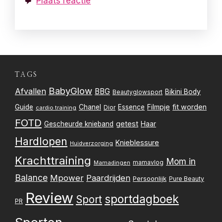
Plaats reactie
TAGS
BabyGlow
Afvallen
BBG
Bikini Body
Beautyglowsport
Filmpje
fit worden
Guide
Chanel
Essence
Dior
cardio training
FOTD
getest
Gescheurde knieband
Haar
Hardlopen
Knieblessure
Huidverzorging
Krachttraining
Mom in
mamavlog
Mamadingen
Balance
Mpower
Paardrijden
Persoonlijk
Pure Beauty
Review
sportdagboek
Sport
PR