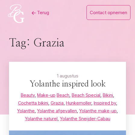
Skip
Terug
Contact opnemen
to
content
Tag:
Grazia
1 augustus
Yolanthe inspired look
Beauty
,
Make-up
Beach
,
Beach Special
,
Bikini
,
Cochetta bikini
,
Grazia
,
Hunkemoller
,
Inspired by
,
Yolanthe
,
Yolanthe afgevallen
,
Yolanthe make-up
,
Yolanthe naturel
,
Yolanthe Sneijder-Cabau