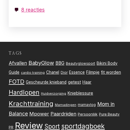
8 reacties
TAGS
BabyGlow
Afvallen
BBG
Bikini Body
Beautyglowsport
Filmpje
fit worden
Guide
Chanel
Essence
Dior
cardio training
FOTD
getest
Gescheurde knieband
Haar
Hardlopen
Knieblessure
Huidverzorging
Krachttraining
Mom in
mamavlog
Mamadingen
Balance
Mpower
Paardrijden
Persoonlijk
Pure Beauty
Review
sportdagboek
Sport
PR