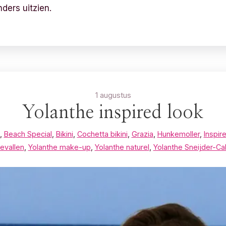
ders uitzien.
1 augustus
Yolanthe inspired look
,
Beach Special
,
Bikini
,
Cochetta bikini
,
Grazia
,
Hunkemoller
,
Inspir
evallen
,
Yolanthe make-up
,
Yolanthe naturel
,
Yolanthe Sneijder-C