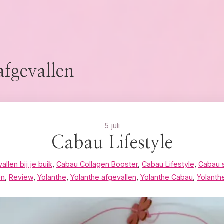
afgevallen
5 juli
Cabau Lifestyle
vallen bij je buik
,
Cabau Collagen Booster
,
Cabau Lifestyle
,
Cabau 
en
,
Review
,
Yolanthe
,
Yolanthe afgevallen
,
Yolanthe Cabau
,
Yolanth