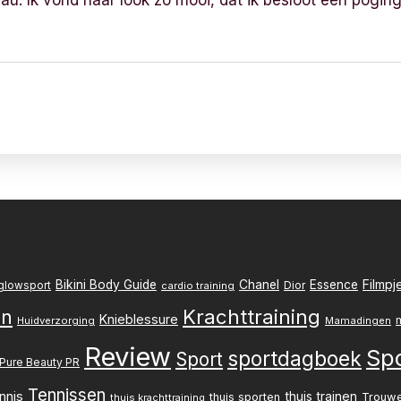
au. Ik vond haar look zo mooi, dat ik besloot een pogi
Filmpj
Bikini Body Guide
Chanel
Essence
Dior
glowsport
cardio training
Krachttraining
en
Knieblessure
Huidverzorging
Mamadingen
Review
Sp
sportdagboek
Sport
Pure Beauty PR
Tennissen
nnis
thuis trainen
thuis sporten
Trouw
thuis krachttraining