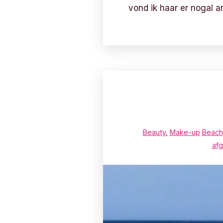
vond ik haar er nogal an
Beauty
,
Make-up
Beach
afg