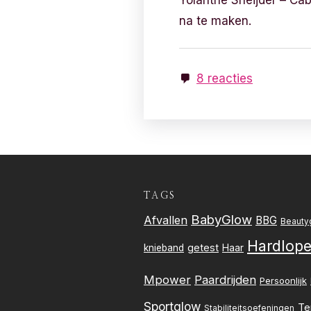
Yolanthe Sneijder – Cab
na te maken.
8 reacties
TAGS
BabyGlow
Afvallen
BBG
Beauty
Hardlop
getest
knieband
Haar
Mpower
Paardrijden
Persoonlijk
Sportglow
Te
Stabiliteitsoefeningen