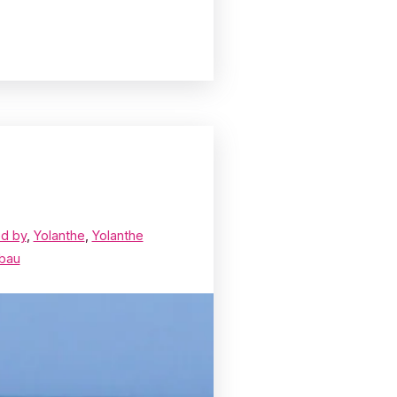
ed by
,
Yolanthe
,
Yolanthe
abau