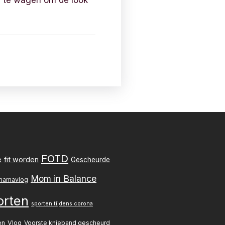
ng te wagen om de look
FOTD
e
fit worden
Gescheurde
Mom in Balance
mamavlog
orten
sporten tijdens corona
en
Vlog
Voorste knieband gescheurd