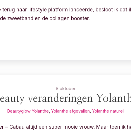
 terug haar lifestyle platform lanceerde, besloot ik dat
k de zweetband en de collagen booster.
8 oktober
eauty veranderingen Yolant
Beautyglow
Yolanthe
,
Yolanthe afgevallen
,
Yolanthe naturel
er – Cabau altijd een super mooie vrouw. Maar toen ik h