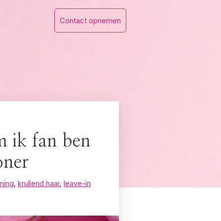
Contact opnemen
 ik fan ben
oner
ming
,
krullend haar
,
leave-in