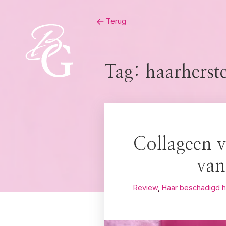
Skip
Terug
to
content
Tag:
haarherste
Collageen 
van
Review
,
Haar
beschadigd h