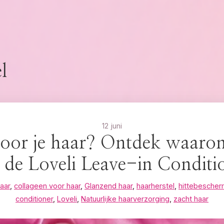
l
12 juni
voor je haar? Ontdek waarom
 de Loveli Leave-in Conditi
aar
,
collageen voor haar
,
Glanzend haar
,
haarherstel
,
hittebescher
conditioner
,
Loveli
,
Natuurlijke haarverzorging
,
zacht haar