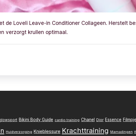
t de Loveli Leave-in Conditioner Collageen. Herstelt b
n verzorgt krullen optimaal.
Filmpj
Bikini Body Guide
Chanel
Essence
Dior
glowsport
cardio training
Krachttraining
en
Knieblessure
Huidverzorging
Mamadingen