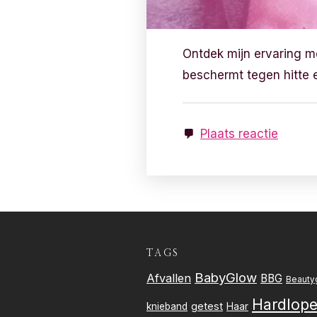
Ontdek mijn ervaring me
beschermt tegen hitte e
Plaats reactie
TAGS
BabyGlow
Afvallen
BBG
Beauty
Hardlop
getest
knieband
Haar