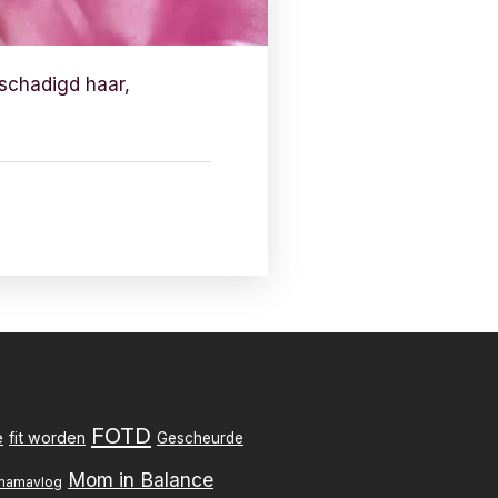
eschadigd haar,
FOTD
e
fit worden
Gescheurde
Mom in Balance
mamavlog