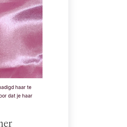
hadigd haar te
oor dat je haar
ner