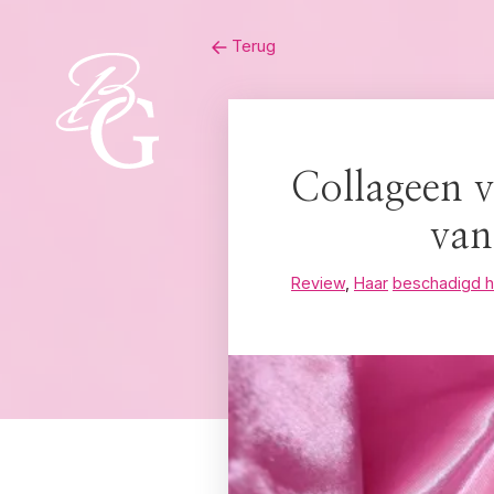
Skip
Terug
to
content
Collageen 
van
Review
,
Haar
beschadigd h