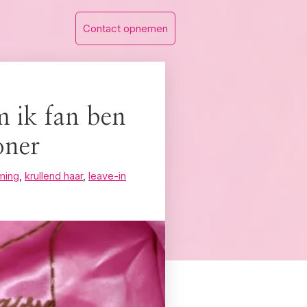
Contact opnemen
 ik fan ben
oner
ming
,
krullend haar
,
leave-in