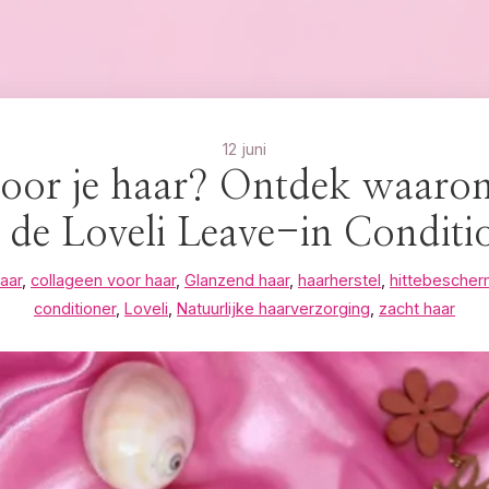
12 juni
voor je haar? Ontdek waarom
 de Loveli Leave-in Conditi
aar
,
collageen voor haar
,
Glanzend haar
,
haarherstel
,
hittebescher
conditioner
,
Loveli
,
Natuurlijke haarverzorging
,
zacht haar