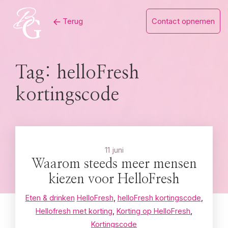
Skip
Terug
Contact opnemen
to
content
Tag:
helloFresh
kortingscode
11 juni
Waarom steeds meer mensen
kiezen voor HelloFresh
Eten & drinken
HelloFresh
,
helloFresh kortingscode
,
Hellofresh met korting
,
Korting op HelloFresh
,
Kortingscode