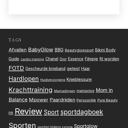
TAGS
BabyGlow
Afvallen
BBG
Bikini Body
Beautyglowsport
Filmpje
fit worden
Guide
Chanel
Essence
Dior
cardio training
FOTD
getest
Gescheurde knieband
Haar
Hardlopen
Knieblessure
Huidverzorging
Krachttraining
Mom in
mamavlog
Mamadingen
Balance
Mpower
Paardrijden
Persoonlijk
Pure Beauty
Review
sportdagboek
Sport
PR
Sporten
Sportglow
sporten tijdens corona