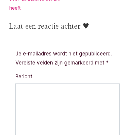
i
heeft
c
Laat een reactie achter ♥
h
t
n
Je e-mailadres wordt niet gepubliceerd.
Vereiste velden zijn gemarkeerd met
*
a
Bericht
v
i
g
a
t