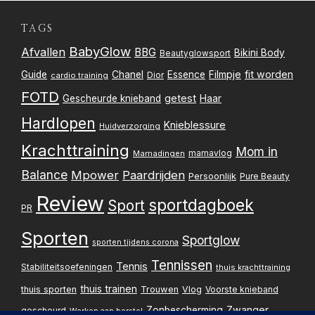
TAGS
BabyGlow
Afvallen
BBG
Bikini Body
Beautyglowsport
Filmpje
fit worden
Guide
Chanel
Essence
Dior
cardio training
FOTD
getest
Gescheurde knieband
Haar
Hardlopen
Knieblessure
Huidverzorging
Krachttraining
Mom in
mamavlog
Mamadingen
Balance
Mpower
Paardrijden
Persoonlijk
Pure Beauty
Review
sportdagboek
Sport
PR
Sporten
Sportglow
sporten tijdens corona
Tennissen
Tennis
Stabiliteitsoefeningen
thuis krachttraining
thuis trainen
thuis sporten
Trouwen
Vlog
Voorste knieband
Zwanger
Zonbescherming
gescheurd
Werken aan herstel