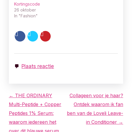
Kortingscode
26 oktober
In "Fashion"
Plaats reactie
B
← THE ORDINARY
Collageen voor je haar?
Multi-Peptide + Copper
Ontdek waarom ik fan
e
Peptides 1% Serum:
ben van de Loveli Leave-
r
waarom iedereen het
in Conditioner →
over dit blauwe serum