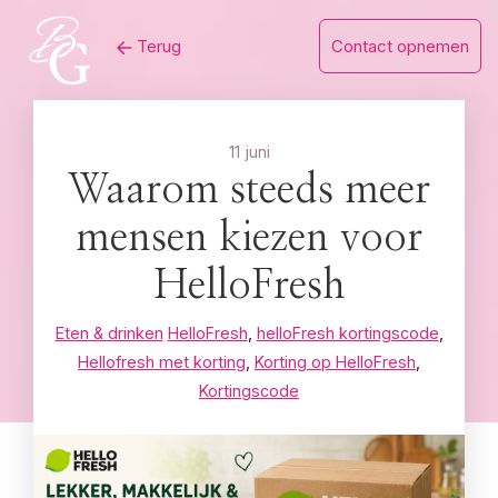
Skip
Terug
Contact opnemen
to
content
11 juni
Waarom steeds meer
mensen kiezen voor
HelloFresh
Eten & drinken
HelloFresh
,
helloFresh kortingscode
,
Hellofresh met korting
,
Korting op HelloFresh
,
Kortingscode