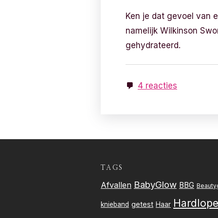
Ken je dat gevoel van e
namelijk Wilkinson Swor
gehydrateerd.
4 reacties
TAGS
BabyGlow
Afvallen
BBG
Beauty
Hardlop
getest
knieband
Haar