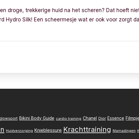
en droge, trekkerige huid na het scheren? Dat hoeft niet
d Hydro Silk! Een scheermesje wat er ook voor zorgt da
Filmpj
Bikini Body Guide
Chanel
Essence
Dior
glowsport
cardio training
Krachttraining
en
Knieblessure
Huidverzorging
Mamadingen