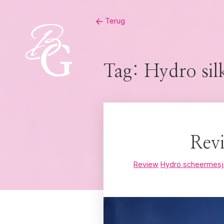
Skip
Terug
to
content
Tag:
Hydro sil
Rev
Review
Hydro scheermes