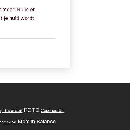
 meer! Nu is er
t je huid wordt
FOTD
e
fit worden
Gescheurde
Mom in Balance
mamavlog