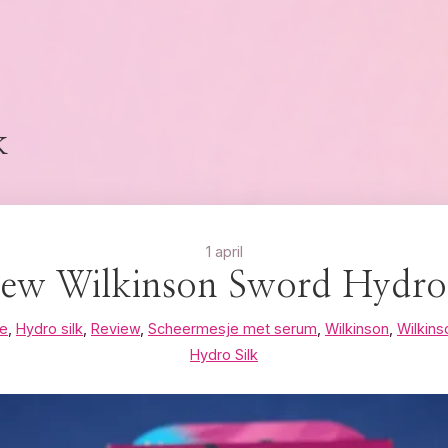
k
1 april
iew Wilkinson Sword Hydro 
je
,
Hydro silk
,
Review
,
Scheermesje met serum
,
Wilkinson
,
Wilkin
Hydro Silk