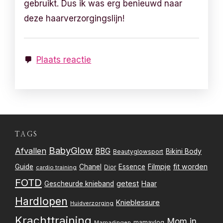
gebruikt. Dus ik was erg benieuwd naar
deze haarverzorgingslijn!
Plaats reactie
TAGS
BabyGlow
Afvallen
BBG
Bikini Body
Beautyglowsport
Filmpje
fit worden
Guide
Chanel
Essence
Dior
cardio training
FOTD
getest
Gescheurde knieband
Haar
Hardlopen
Knieblessure
Huidverzorging
Krachttraining
Mom in
mamavlog
Mamadingen