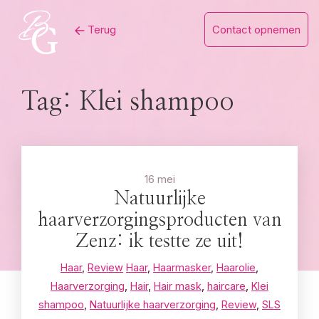
Skip
Terug
Contact opnemen
to
content
Tag:
Klei shampoo
16 mei
Natuurlijke
haarverzorgingsproducten van
Zenz: ik testte ze uit!
Haar
,
Review
Haar
,
Haarmasker
,
Haarolie
,
Haarverzorging
,
Hair
,
Hair mask
,
haircare
,
Klei
shampoo
,
Natuurlijke haarverzorging
,
Review
,
SLS