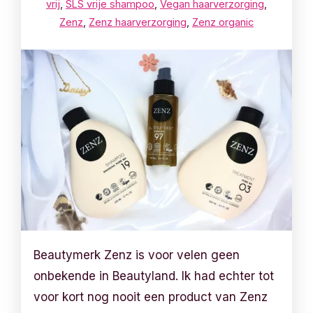
vrij
,
SLS vrije shampoo
,
Vegan haarverzorging
,
Zenz
,
Zenz haarverzorging
,
Zenz organic
Beautymerk Zenz is voor velen geen
onbekende in Beautyland. Ik had echter tot
voor kort nog nooit een product van Zenz