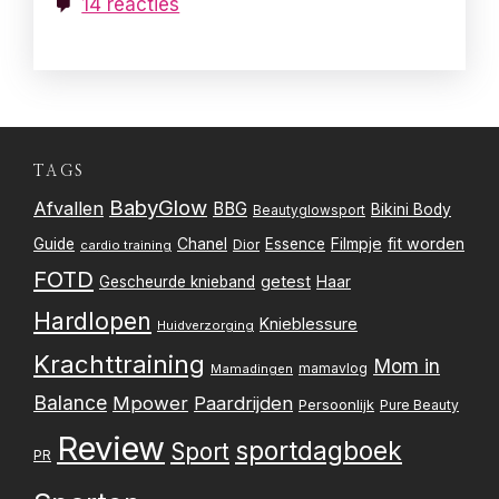
14 reacties
TAGS
BabyGlow
Afvallen
BBG
Bikini Body
Beautyglowsport
Filmpje
fit worden
Guide
Chanel
Essence
Dior
cardio training
FOTD
getest
Gescheurde knieband
Haar
Hardlopen
Knieblessure
Huidverzorging
Krachttraining
Mom in
mamavlog
Mamadingen
Balance
Mpower
Paardrijden
Persoonlijk
Pure Beauty
Review
sportdagboek
Sport
PR