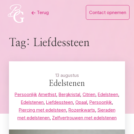
Skip
Terug
Contact opnemen
to
content
Tag:
Liefdessteen
13 augustus
Edelstenen
Persoonlijk
Amethist
,
Bergkristal
,
Citrien
,
Edelsteen
,
Edelstenen
,
Liefdessteen
,
Opaal
,
Persoonlijk
,
Piercing met edelsteen
,
Rozenkwarts
,
Sieraden
met edelstenen
,
Zelfvertrouwen met edelstenen