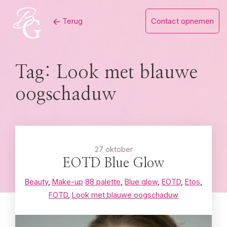
Skip
Terug
Contact opnemen
to
content
Tag:
Look met blauwe
oogschaduw
27 oktober
EOTD Blue Glow
Beauty
,
Make-up
88 palette
,
Blue glow
,
EOTD
,
Etos
,
FOTD
,
Look met blauwe oogschaduw