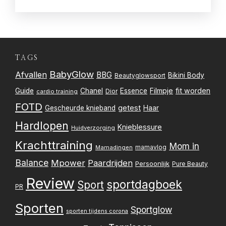
TAGS
BabyGlow
Afvallen
BBG
Bikini Body
Beautyglowsport
Filmpje
fit worden
Guide
Chanel
Essence
Dior
cardio training
FOTD
getest
Gescheurde knieband
Haar
Hardlopen
Knieblessure
Huidverzorging
Krachttraining
Mom in
mamavlog
Mamadingen
Balance
Mpower
Paardrijden
Persoonlijk
Pure Beauty
Review
sportdagboek
Sport
PR
Sporten
Sportglow
sporten tijdens corona