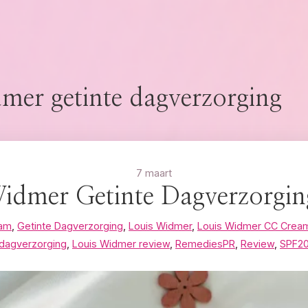
mer getinte dagverzorging
7 maart
idmer Getinte Dagverzorgi
eam
,
Getinte Dagverzorging
,
Louis Widmer
,
Louis Widmer CC Crea
dagverzorging
,
Louis Widmer review
,
RemediesPR
,
Review
,
SPF2