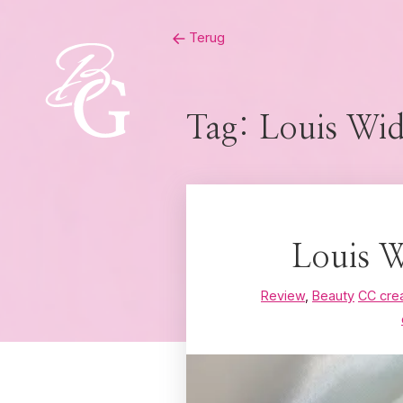
Skip
Terug
to
content
Tag:
Louis Wid
Louis W
Review
,
Beauty
CC cr