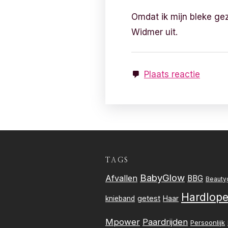
Omdat ik mijn bleke gez
Widmer uit.
Plaats reactie
TAGS
BabyGlow
Afvallen
BBG
Beauty
Hardlop
getest
knieband
Haar
Mpower
Paardrijden
Persoonlijk