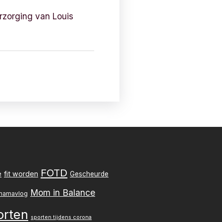
erzorging van Louis
FOTD
e
fit worden
Gescheurde
Mom in Balance
mamavlog
orten
sporten tijdens corona