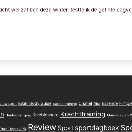
icht wel zat ben deze winter, testte ik de getinte dagv
Filmpj
Bikini Body Guide
Chanel
Essence
Dior
glowsport
cardio training
Krachttraining
en
Knieblessure
Huidverzorging
Mamadingen
Review
Sp
sportdagboek
Sport
Pure Beauty PR