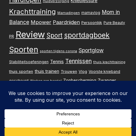
Knieblessure
Huidverzorging
Krachttraining
Mom in
mamavlog
Mamadingen
Balance
Mpower
Paardrijden
Persoonlijk
Pure Beauty
Review
sportdagboek
Sport
PR
Sporten
Sportglow
sporten tijdens corona
Tennissen
Tennis
Stabiliteitsoefeningen
thuis krachttraining
thuis trainen
thuis sporten
Trouwen
Vlog
Voorste knieband
Zwanger
Zonbescherming
gescheurd
Werken aan herstel
Zwangerschapsupdate
Privacybelei
Design & implementatie:
Pxperfect
d