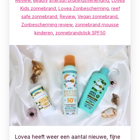
Review
,
Beauty
aftersun bruiningsverlenging
,
Lovea
Kids zonnebrand
,
Lovea Zonbescherming
,
reef
safe zonnebrand
,
Review
,
Vegan zonnebrand
,
Zonbescherming review
,
zonnebrand mousse
kinderen
,
zonnebrandstick SPF50
Lovea heeft weer een aantal nieuwe, fijne