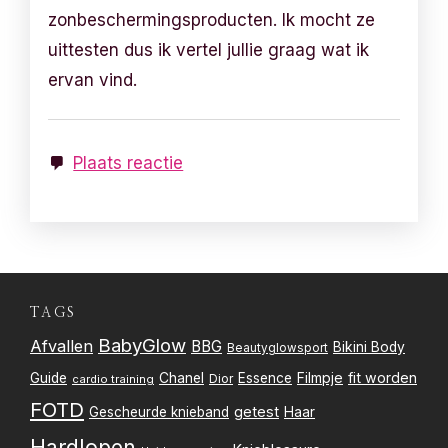
zonbeschermingsproducten. Ik mocht ze
uittesten dus ik vertel jullie graag wat ik
ervan vind.
Plaats reactie
TAGS
BabyGlow
Afvallen
BBG
Bikini Body
Beautyglowsport
Filmpje
fit worden
Guide
Chanel
Essence
Dior
cardio training
FOTD
getest
Gescheurde knieband
Haar
Hardlopen