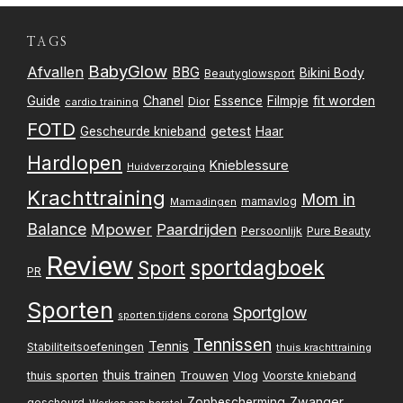
TAGS
BabyGlow
Afvallen
BBG
Bikini Body
Beautyglowsport
Filmpje
fit worden
Guide
Chanel
Essence
Dior
cardio training
FOTD
getest
Gescheurde knieband
Haar
Hardlopen
Knieblessure
Huidverzorging
Krachttraining
Mom in
mamavlog
Mamadingen
Balance
Mpower
Paardrijden
Persoonlijk
Pure Beauty
Review
sportdagboek
Sport
PR
Sporten
Sportglow
sporten tijdens corona
Tennissen
Tennis
Stabiliteitsoefeningen
thuis krachttraining
thuis trainen
thuis sporten
Trouwen
Vlog
Voorste knieband
Zwanger
Zonbescherming
gescheurd