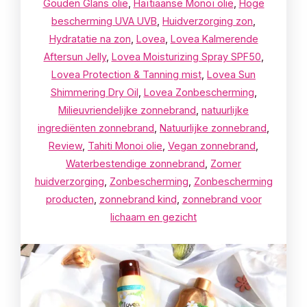
Gouden Glans olie
,
Haïtiaanse Monoï olie
,
Hoge
bescherming UVA UVB
,
Huidverzorging zon
,
Hydratatie na zon
,
Lovea
,
Lovea Kalmerende
Aftersun Jelly
,
Lovea Moisturizing Spray SPF50
,
Lovea Protection & Tanning mist
,
Lovea Sun
Shimmering Dry Oil
,
Lovea Zonbescherming
,
Milieuvriendelijke zonnebrand
,
natuurlijke
ingrediënten zonnebrand
,
Natuurlijke zonnebrand
,
Review
,
Tahiti Monoi olie
,
Vegan zonnebrand
,
Waterbestendige zonnebrand
,
Zomer
huidverzorging
,
Zonbescherming
,
Zonbescherming
producten
,
zonnebrand kind
,
zonnebrand voor
lichaam en gezicht