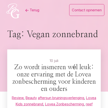
Skip
Terug
Contact opnemen
to
content
Tag:
Vegan zonnebrand
10 juli
Zo wordt insmeren wél leuk:
onze ervaring met de Lovea
zonbescherming voor kinderen
en ouders
Review
,
Beauty
aftersun bruiningsverlenging
,
Lovea
Kids zonnebrand
,
Lovea Zonbescherming
,
reef