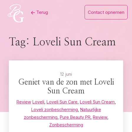
Skip
Terug
Contact opnemen
to
content
Tag:
Loveli Sun Cream
12 juni
Geniet van de zon met Loveli
Sun Cream
Review
Loveli
,
Loveli Sun Care
,
Loveli Sun Cream
,
Loveli zonbescherming
,
Natuurlijke
zonbescherming
,
Pure Beauty PR
,
Review
,
Zonbescherming