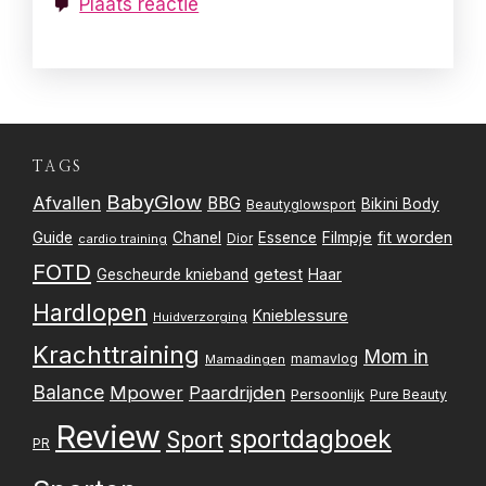
Plaats reactie
TAGS
BabyGlow
Afvallen
BBG
Bikini Body
Beautyglowsport
Filmpje
fit worden
Guide
Chanel
Essence
Dior
cardio training
FOTD
getest
Gescheurde knieband
Haar
Hardlopen
Knieblessure
Huidverzorging
Krachttraining
Mom in
mamavlog
Mamadingen
Balance
Mpower
Paardrijden
Persoonlijk
Pure Beauty
Review
sportdagboek
Sport
PR