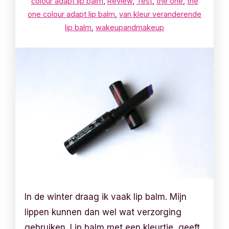
colour adapt lip balm
,
Review
,
Test
,
the one
,
the
one colour adapt lip balm
,
van kleur veranderende
lip balm
,
wakeupandmakeup
In de winter draag ik vaak lip balm. Mijn
lippen kunnen dan wel wat verzorging
gebruiken. Lip balm met een kleurtje, geeft