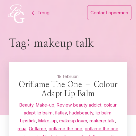
Skip
Terug
Contact opnemen
to
content
Tag:
makeup talk
18 februari
Oriflame The One – Colour
Adapt Lip Balm
Beauty
,
Make-up
,
Review
beauty addict
,
colour
adapt lip balm
,
flatlay
,
hudabeauty
,
lip balm
,
Lipstick
,
Make-up
,
makeup lover
,
makeup talk
,
mua
,
Oriflame
,
oriflame the one
,
oriflame the one