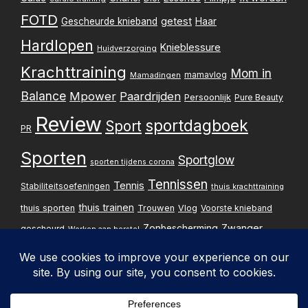
FOTD
getest
Gescheurde knieband
Haar
Hardlopen
Knieblessure
Huidverzorging
Krachttraining
Mom in
mamavlog
Mamadingen
Balance
Mpower
Paardrijden
Persoonlijk
Pure Beauty
Review
sportdagboek
Sport
PR
Sporten
Sportglow
sporten tijdens corona
Tennissen
Tennis
Stabiliteitsoefeningen
thuis krachttraining
thuis trainen
thuis sporten
Trouwen
Vlog
Voorste knieband
Zwanger
Zonbescherming
gescheurd
Werken aan herstel
Zwangerschapsupdate