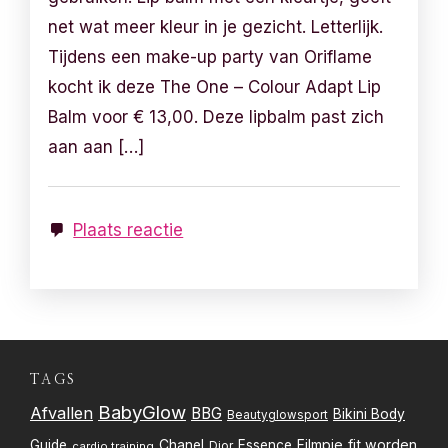
net wat meer kleur in je gezicht. Letterlijk.
Tijdens een make-up party van Oriflame
kocht ik deze The One – Colour Adapt Lip
Balm voor € 13,00. Deze lipbalm past zich
aan aan […]
Plaats reactie
TAGS
BabyGlow
Afvallen
BBG
Bikini Body
Beautyglowsport
Filmpje
fit worden
Guide
Chanel
Essence
Dior
cardio training