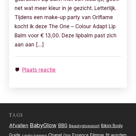
net wat meer kleur in je gezicht. Letterlijk.
Tijdens een make-up party van Oriflame
kocht ik deze The One – Colour Adapt Lip
Balm voor € 13,00. Deze lipbalm past zich
aan aan […]
Plaats reactie
TAGS
BabyGlow
Afvallen
BBG
Bikini Body
Beautyglowsport
Filmpje
fit worden
Guide
Chanel
Essence
Dior
cardio training