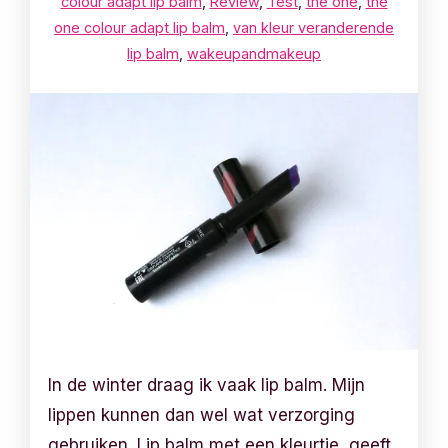
colour adapt lip balm
,
Review
,
Test
,
the one
,
the
one colour adapt lip balm
,
van kleur veranderende
lip balm
,
wakeupandmakeup
In de winter draag ik vaak lip balm. Mijn
lippen kunnen dan wel wat verzorging
gebruiken. Lip balm met een kleurtje, geeft