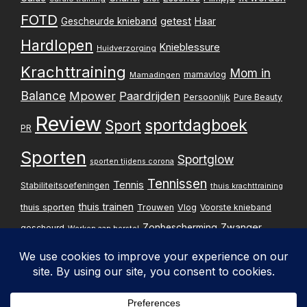
FOTD
getest
Gescheurde knieband
Haar
Hardlopen
Knieblessure
Huidverzorging
Krachttraining
Mom in
mamavlog
Mamadingen
Balance
Mpower
Paardrijden
Persoonlijk
Pure Beauty
Review
sportdagboek
Sport
PR
Sporten
Sportglow
sporten tijdens corona
Tennissen
Tennis
Stabiliteitsoefeningen
thuis krachttraining
thuis trainen
thuis sporten
Trouwen
Vlog
Voorste knieband
Zwanger
Zonbescherming
gescheurd
Werken aan herstel
Zwangerschapsupdate