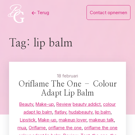
Skip
Terug
Contact opnemen
to
content
Tag:
lip balm
18 februari
Oriflame The One – Colour
Adapt Lip Balm
Beauty
,
Make-up
,
Review
beauty addict
,
colour
adapt lip balm
,
flatlay
,
hudabeauty
,
lip balm
,
Lipstick
,
Make-up
,
makeup lover
,
makeup talk
,
mua
,
Oriflame
,
oriflame the one
,
oriflame the one